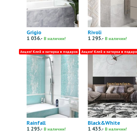
Grigio
Rivoli
1 036.-
1 295.-
В наличии!
В наличии!
Акция! Клей и затирка в подарок
Акция! Клей и затирка в подаро
Rainfall
Black&White
1 295.-
1 435.-
В наличии!
В наличии!