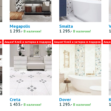
Megapolis
Smalta
V
1 295.-
1 295.-
1
В наличии!
В наличии!
к
Акция! Клей и затирка в подарок
Акция! Клей и затирка в подарок
Акци
Creta
Dover
1 435.-
1 295.-
1
В наличии!
В наличии!