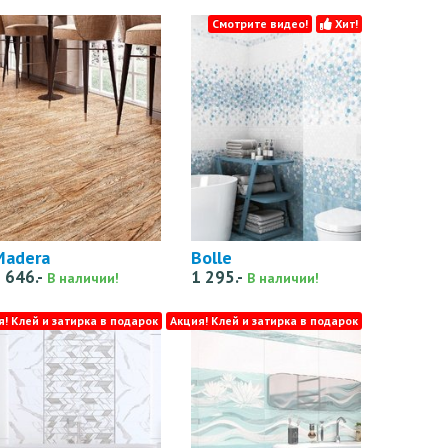
Смотрите видео!
Хит!
Madera
Bolle
 646.-
1 295.-
В наличии!
В наличии!
я! Клей и затирка в подарок
Акция! Клей и затирка в подарок