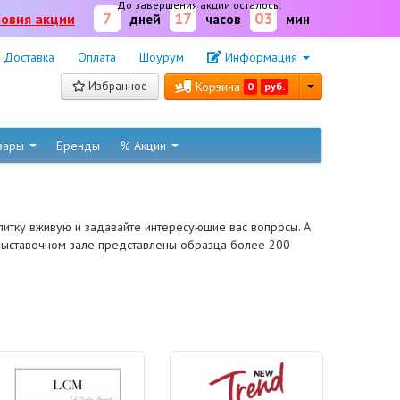
До завершения акции осталось:
7
17
03
ловия акции
дней
часов
мин
Доставка
Оплата
Шоурум
Информация
Избранное
Корзина
0
руб.
овары
Бренды
% Акции
литку вживую и задавайте интересующие вас вопросы. А
 выставочном зале представлены образца более 200