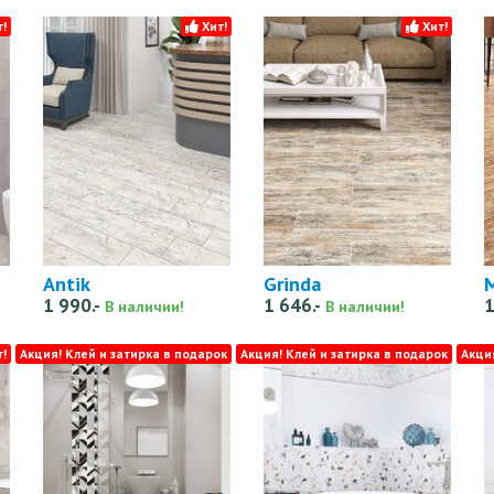
!
Хит!
Хит!
Antik
Grinda
1 990.-
1 646.-
1
В наличии!
В наличии!
!
Акция! Клей и затирка в подарок
Акция! Клей и затирка в подарок
Акци