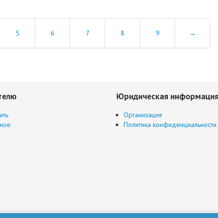
5
6
7
8
9
→
телю
Юридическая информаци
ить
Организация
ное
Политика конфиденциальности