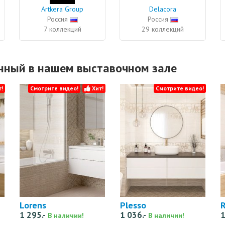
Artkera Group
Delacora
Россия
Россия
7 коллекций
29 коллекций
енный в нашем выставочном зале
!
Смотрите видео!
Хит!
Смотрите видео!
Lorens
Plesso
R
1 295.-
1 036.-
1
В наличии!
В наличии!