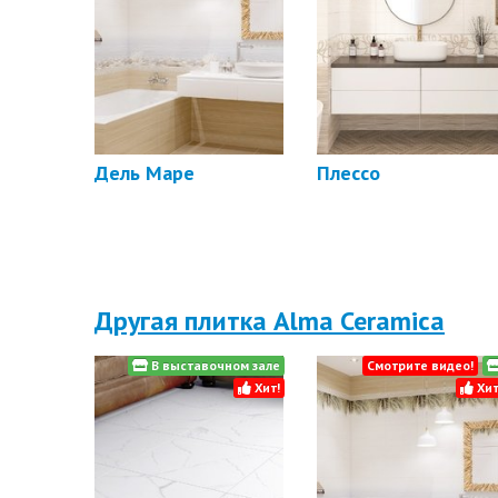
Дель Маре
Плессо
Другая плитка Alma Ceramica
В выставочном зале
Смотрите видео!
Хит!
Хит