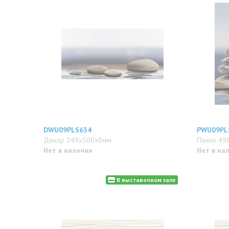
DWU09PLS634
PWU09PL
Декор 249x500x8мм
Панно 49
Нет в наличии
Нет в на
В выставочном зале