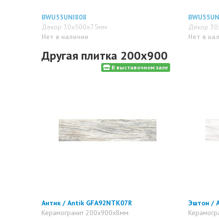
BWU55UNI808
BWU55UN
Декор 30x500x7.5мм
Декор 30
Нет в наличии
Нет в на
Другая плитка 200x900
В выставочном зале
Антик / Antik GFA92NTK07R
Эштон / 
Керамогранит 200x900x8мм
Керамогр