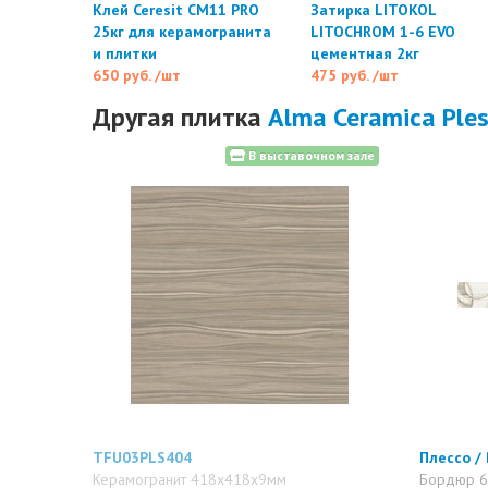
Клей Ceresit CM11 PRO
Затирка LITOKOL
25кг для керамогранита
LITOCHROM 1-6 EVO
и плитки
цементная 2кг
650 руб.
/шт
475 руб.
/шт
Другая плитка
Alma Ceramica Ple
В выставочном зале
TFU03PLS404
Плессо /
Керамогранит 418x418x9мм
Бордюр 