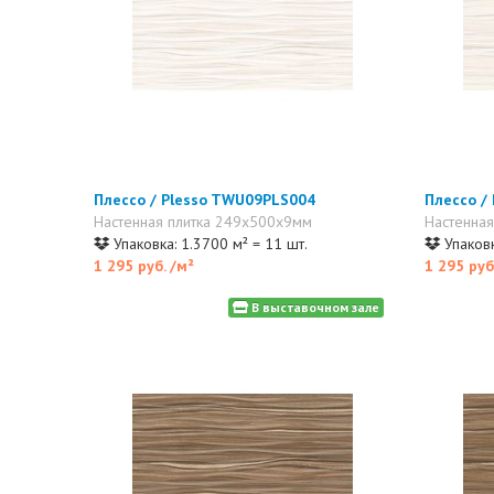
Плессо / Plesso TWU09PLS004
Плессо /
Настенная плитка 249x500x9мм
Настенна
Упаковка: 1.3700 м² = 11 шт.
Упаковк
1 295 руб.
/м²
1 295 руб
В выставочном зале