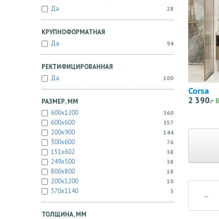
Да
28
КРУПНОФОРМАТНАЯ
Да
94
РЕКТИФИЦИРОВАННАЯ
Да
100
Corsa
2 390.-
РАЗМЕР, ММ
600x1200
360
600x600
357
200x900
144
300x600
76
151x602
38
249x500
38
800x800
18
200x1200
10
570x1140
3
←
ТОЛЩИНА, ММ