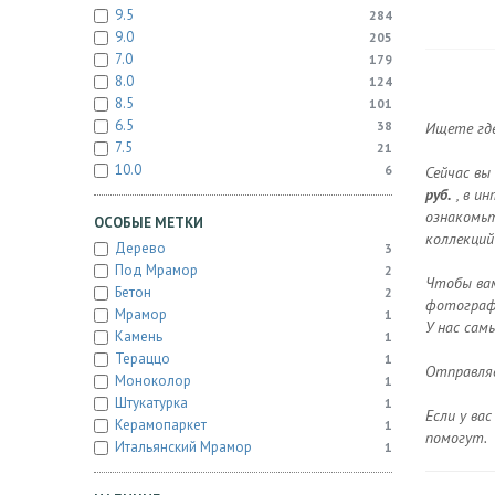
9.5
284
9.0
205
7.0
179
8.0
124
8.5
101
6.5
38
Ищете где
7.5
21
10.0
6
Сейчас вы
руб.
, в и
ознакомьт
ОСОБЫЕ МЕТКИ
коллекций
Дерево
3
Под Мрамор
2
Чтобы вам
Бетон
2
фотографи
Мрамор
1
У нас сам
Камень
1
Тераццо
1
Отправляе
Моноколор
1
Штукатурка
1
Если у ва
Керамопаркет
1
помогут.
Итальянский Мрамор
1