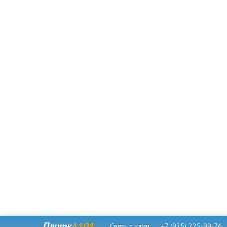
Плитк
А101
Связь с нами
+7 (925) 225-99-76