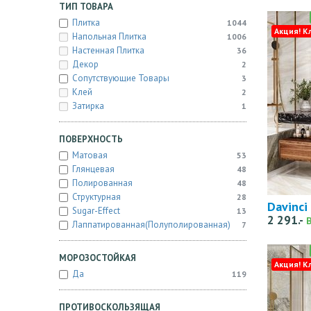
ТИП ТОВАРА
Плитка
1044
Акция! К
Напольная Плитка
1006
Настенная Плитка
36
Декор
2
Сопутствующие Товары
3
Клей
2
Затирка
1
ПОВЕРХНОСТЬ
Матовая
53
Глянцевая
48
Полированная
48
Структурная
28
Davinci
Sugar-Effect
13
2 291.-
Лаппатированная(полуполированная)
7
МОРОЗОСТОЙКАЯ
Акция! К
Да
119
ПРОТИВОСКОЛЬЗЯЩАЯ