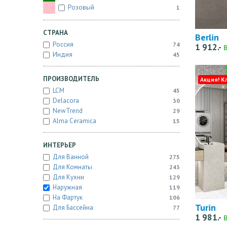
Розовый
1
СТРАНА
Berlin
Россия
74
1 912.-
Индия
45
ПРОИЗВОДИТЕЛЬ
Акция! К
LCM
45
Delacora
30
NewTrend
29
Alma Ceramica
15
ИНТЕРЬЕР
Для Ванной
275
Для Комнаты
243
Для Кухни
129
Наружная
119
На Фартук
106
Turin
Для Бассейна
77
1 981.-