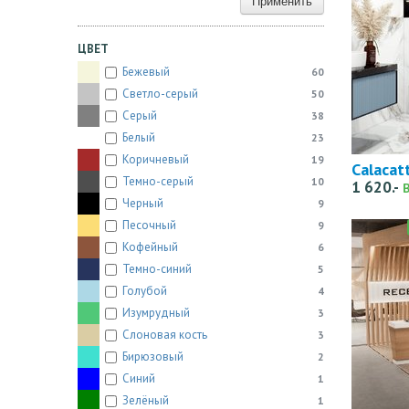
Применить
ЦВЕТ
Бежевый
60
Светло-серый
50
Серый
38
Белый
23
Коричневый
19
Calacat
Темно-серый
10
1 620.-
Черный
9
Песочный
9
Кофейный
6
Темно-синий
5
Голубой
4
Изумрудный
3
Слоновая кость
3
Бирюзовый
2
Синий
1
Зелёный
1