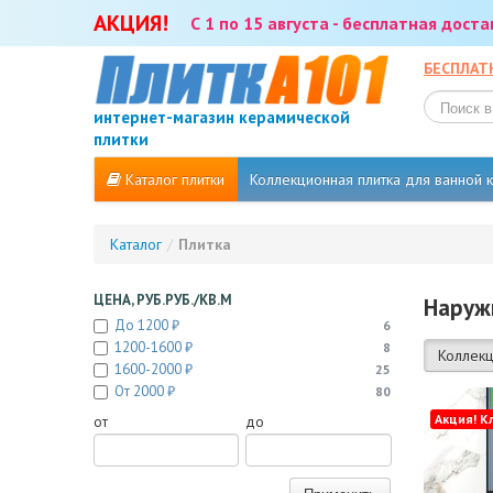
АКЦИЯ!
С 1 по 15 августа - бесплатная дост
БЕСПЛАТ
интернет-магазин керамической
плитки
Каталог плитки
Коллекционная плитка для ванной
Каталог
/
Плитка
ЦЕНА, РУБ.РУБ./КВ.М
Наруж
До 1200 ₽
6
1200-1600 ₽
8
Коллекц
1600-2000 ₽
25
От 2000 ₽
80
Акция! К
от
до