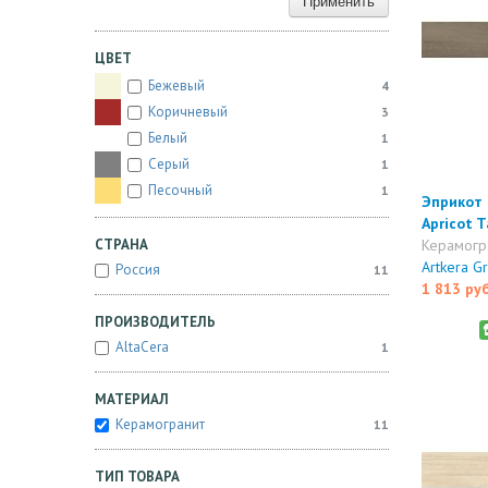
Применить
ЦВЕТ
Бежевый
4
Коричневый
3
Белый
1
Серый
1
Песочный
1
Эприкот 
Apricot 
СТРАНА
Керамогр
Artkera G
Россия
11
1 813 ру
ПРОИЗВОДИТЕЛЬ
AltaCera
1
МАТЕРИАЛ
Керамогранит
11
ТИП ТОВАРА