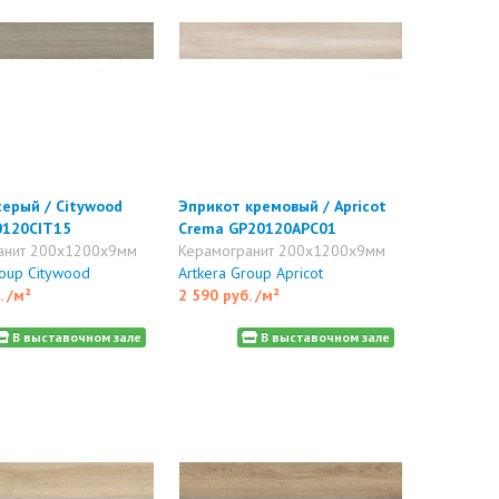
серый / Citywood
Эприкот кремовый / Apricot
0120CIT15
Crema GP20120APC01
анит 200x1200x9мм
Керамогранит 200x1200x9мм
roup Citywood
Artkera Group Apricot
.
/м²
2 590 руб.
/м²
В выставочном зале
В выставочном зале