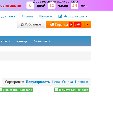
До завершения акции осталось:
6
11
34
ловия акции
дней
часов
мин
Доставка
Оплата
Шоурум
Информация
Избранное
Корзина
0
руб.
овары
Бренды
% Акции
Сортировка:
Популярность
Цена
Скидка
Новинки
В выставочном зале
В выставочном зале