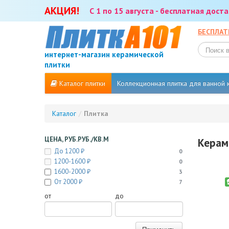
АКЦИЯ!
С 1 по 15 августа - бесплатная дос
БЕСПЛАТ
интернет-магазин керамической
плитки
Каталог плитки
Коллекционная плитка для ванной
Каталог
/
Плитка
ЦЕНА, РУБ.РУБ./КВ.М
Керам
До 1200 ₽
0
1200-1600 ₽
0
1600-2000 ₽
3
От 2000 ₽
7
от
до