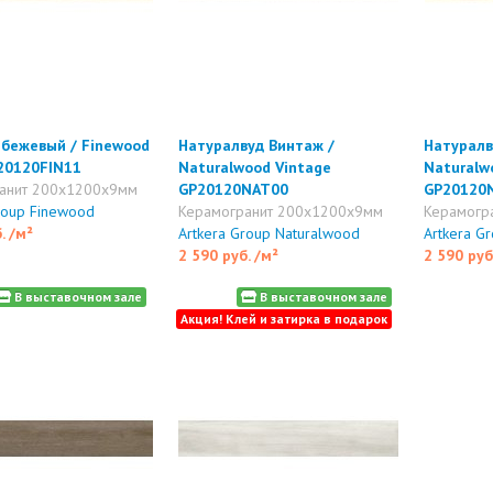
бежевый / Finewood
Натуралвуд Винтаж /
Натуралв
20120FIN11
Naturalwood Vintage
Naturalw
анит 200x1200x9мм
GP20120NAT00
GP20120
roup Finewood
Керамогранит 200x1200x9мм
Керамогр
б.
/м²
Artkera Group Naturalwood
Artkera G
2 590 руб.
/м²
2 590 руб
В выставочном зале
В выставочном зале
Акция! Клей и затирка в подарок