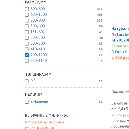
РАЗМЕР, ММ
600x600
431
600x1200
403
200x900
153
300x600
86
Натуралв
151x602
45
Natural
200x200
40
GP20120
800x800
18
Керамогр
410x410
16
Artkera G
200x1200
11
2 590 ру
570x1140
3
ТОЛЩИНА, ММ
9.0
11
Ищете где
НАЛИЧИЕ
В Наличии
11
Сейчас вы
от 1,813 
клинкерно
ВЫБРАННЫЕ ФИЛЬТРЫ:
что-то, ч
Материал:
керамогранит
производи
Размер:
200x1200