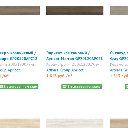
серо-коричневый /
Эприкот каштановый /
Ситивуд 
Taupe GP20120APC18
Apricot Marron GP20120APC21
Gray GP2
анит 200x1200x9мм
Керамогранит 200x1200x9мм
Керамогр
roup Apricot
Artkera Group Apricot
Artkera G
б.
/м²
1 813 руб.
/м²
1 813 руб
В выставочном зале
В выставочном зале