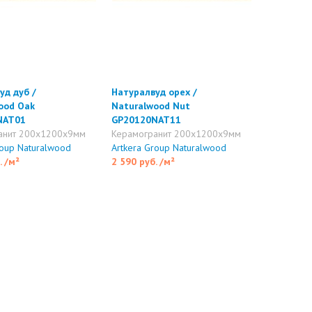
уд дуб /
Натуралвуд орех /
ood Oak
Naturalwood Nut
NAT01
GP20120NAT11
анит 200x1200x9мм
Керамогранит 200x1200x9мм
roup Naturalwood
Artkera Group Naturalwood
.
/м²
2 590 руб.
/м²