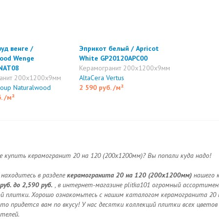
уд венге /
Эприкот белый / Apricot
wood Wenge
White GP20120APC00
NAT08
Керамогранит 200x1200x9мм
анит 200x1200x9мм
AltaCera Vertus
roup Naturalwood
2 590 руб.
/м²
б.
/м²
 купить керамогранит 20 на 120 (200x1200мм)? Вы попали куда надо!
 находитесь в разделе
керамогранита 20 на 120 (200x1200мм)
нашего к
руб. до 2,590 руб.
, в интернет-магазине plitka101 огромный ассортиме
й плитки. Хорошо ознакомьтесь с нашим каталогом керамогранита 20 н
то придется вам по вкусу! У нас десятки коллекций плитки всех цветов
телей.