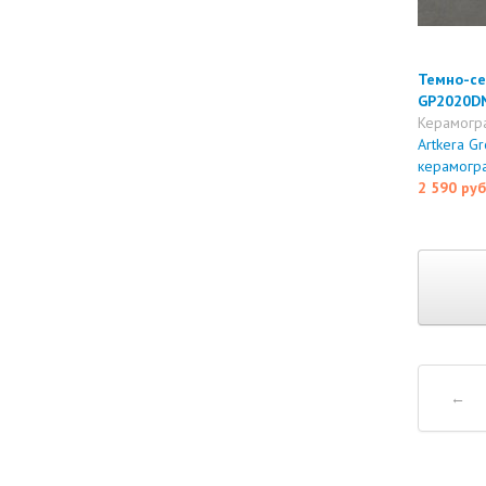
Темно-се
GP2020D
Керамогр
Artkera Gr
керамогр
2 590 руб
←