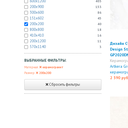
600x1200
403
200x900
153
300x600
86
151x602
45
200x200
40
800x800
18
410x410
16
200x1200
11
Дизайн С
570x1140
3
Design St
GP2020D
ВЫБРАННЫЕ ФИЛЬТРЫ:
Керамогр
Artkera Gr
Материал:
керамогранит
керамогр
Размер:
200x200
2 590 руб
Сбросить фильтры