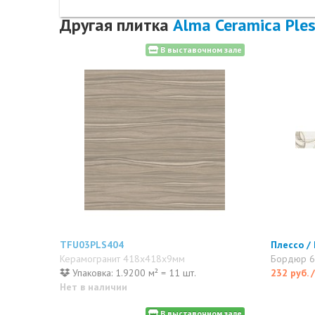
Другая плитка
Alma Ceramica Ple
В выставочном зале
TFU03PLS404
Плессо /
Керамогранит 418x418x9мм
Бордюр 
Упаковка: 1.9200 м² = 11 шт.
232 руб.
Нет в наличии
В выставочном зале