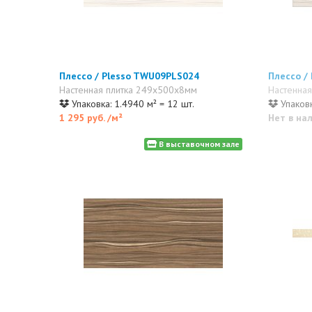
Плессо / Plesso TWU09PLS024
Плессо /
Настенная плитка 249x500x8мм
Настенна
Упаковка: 1.4940 м² = 12 шт.
Упаковк
1 295 руб.
/м²
Нет в на
В выставочном зале