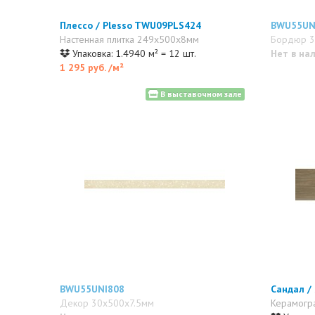
Плессо / Plesso TWU09PLS424
BWU55UN
Настенная плитка 249x500x8мм
Бордюр 3
Упаковка: 1.4940 м² = 12 шт.
Нет в на
1 295 руб.
/м²
В выставочном зале
BWU55UNI808
Сандал /
Декор 30x500x7.5мм
Керамогр