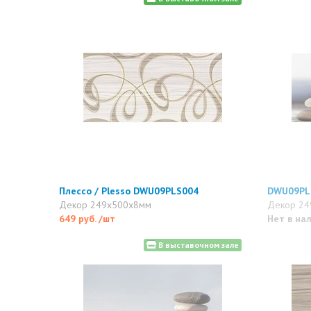
Плессо / Plesso DWU09PLS004
DWU09PL
Декор 249x500x8мм
Декор 24
649 руб.
/шт
Нет в на
В выставочном зале