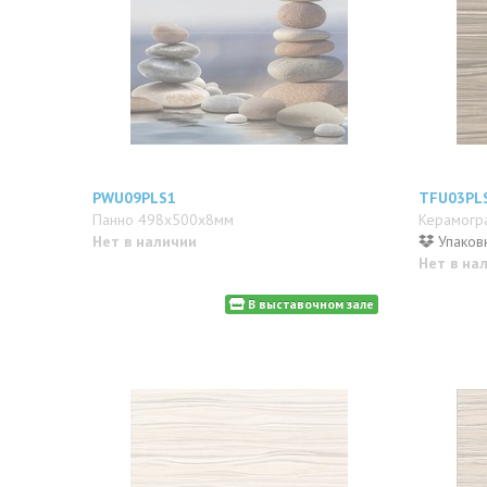
PWU09PLS1
TFU03PL
Панно 498x500x8мм
Керамогр
Нет в наличии
Упаковк
Нет в на
В выставочном зале