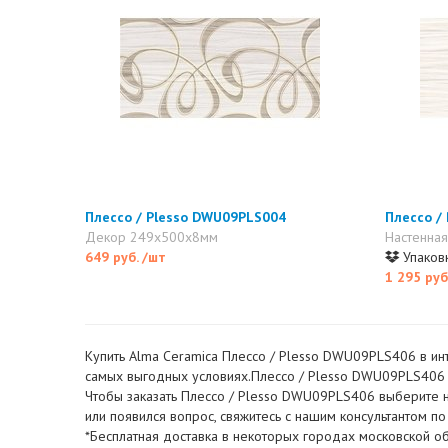
Плессо / Plesso DWU09PLS004
Плессо /
Декор 249x500x8мм
Настенна
649 руб.
/шт
Упаковк
1 295 руб
Купить Alma Ceramica Плессо / Plesso DWU09PLS406 в инт
самых выгодных условиях.Плессо / Plesso DWU09PLS406 - 
Чтобы заказать Плессо / Plesso DWU09PLS406 выберите не
или появился вопрос, свяжитесь с нашим консультантом п
*Бесплатная доставка в некоторых городах московской об