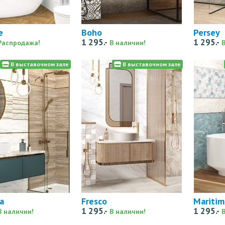
e
Boho
Persey
1 295.-
1 295.-
Распродажа!
В наличии!
В выставочном зале
В выставочном зале
a
Fresco
Mariti
1 295.-
1 295.-
В наличии!
В наличии!