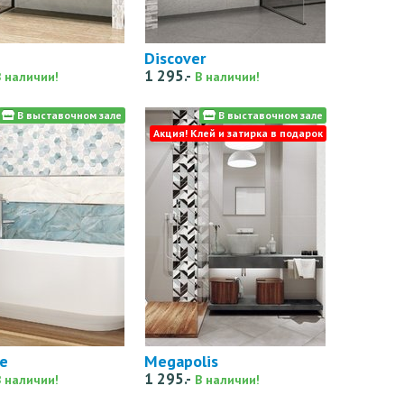
Discover
1 295.-
В наличии!
В наличии!
В выставочном зале
В выставочном зале
Акция! Клей и затирка в подарок
me
Megapolis
1 295.-
В наличии!
В наличии!