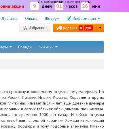
До завершения акции осталось:
9
01
26
ловия акции
дней
часов
мин
Доставка
Оплата
Шоурум
Информация
Избранное
Корзина
0
руб.
овары
Бренды
% Акции
 как к простому и экономному отделочному материалу. Но
из России, Испании, Италии, Украины, Хорватии и других
кой плитки насчитывает тысячи лет: еще древние шумеры
щи прочных и легких табличек облицовывать свои жилища.
илось это примерно 3000 лет назад. И сейчас отделка
астенной или напольной керамики. Каждая из коллекций
бо мозаику, бордюры и тому подобные элементы. Именно