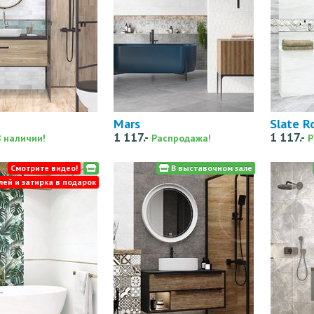
Mars
Slate R
1 117.-
1 117.-
В наличии!
Распродажа!
Р
Смотрите видео!
В выставочном зале
лей и затирка в подарок