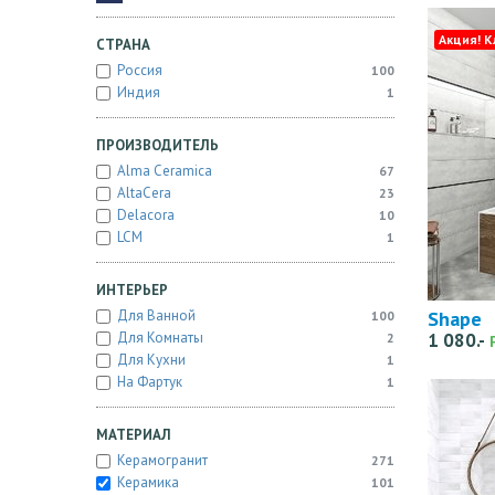
Акция! К
СТРАНА
Россия
100
Индия
1
ПРОИЗВОДИТЕЛЬ
Alma Ceramica
67
AltaCera
23
Delacora
10
LCM
1
ИНТЕРЬЕР
Shape
Для Ванной
100
Для Комнаты
1 080.-
2
Для Кухни
1
На Фартук
1
МАТЕРИАЛ
Керамогранит
271
Керамика
101