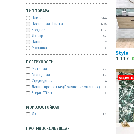
ТИП ТОВАРА
Плитка
644
Настенная Плитка
406
Бордюр
182
Декор
47
Панно
9
Мозаика
1
Style
1 117.-
ПОВЕРХНОСТЬ
Матовая
27
Глянцевая
17
Акция! К
Структурная
4
Лаппатированная(полуполированная)
1
Sugar-Effect
1
МОРОЗОСТОЙКАЯ
Да
12
ПРОТИВОСКОЛЬЗЯЩАЯ