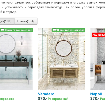
 является самым востребованным материалом в отделке ванных комнат
и и устойчивости к перепадам температур. Тем более, удобная форма
й интерьер.
ция(101)
Плитка(384)
В выставочном зале
В выставочном зале
Акция! К
Varadero
Napoli
870.-
870.-
спродажа!
Распродажа!
Ра