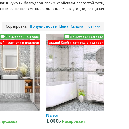
 и кухонь, благодаря своим свойствам влагостойкости,
 плитки позволяет выкладывать ее как угодно, создавая
Сортировка:
Популярность
Цена
Скидка
Новинки
В выставочном зале
В выставочном зале
лей и затирка в подарок
Акция! Клей и затирка в подарок
Nova
1 080.-
спродажа!
Распродажа!