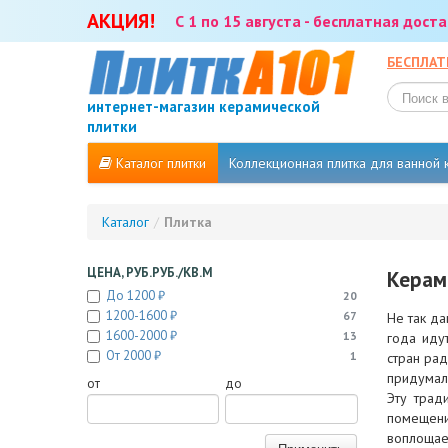
АКЦИЯ!
С 1 по 15 августа - бесплатная дос
БЕСПЛАТ
интернет-магазин керамической
плитки
Каталог плитки
Коллекционная плитка для ванной
Каталог
/
Плитка
ЦЕНА, РУБ.РУБ./КВ.М
Керам
До 1200 ₽
20
1200-1600 ₽
67
Не так да
1600-2000 ₽
13
года иду
От 2000 ₽
1
стран ра
придумал
от
до
Эту трад
помещени
воплощае