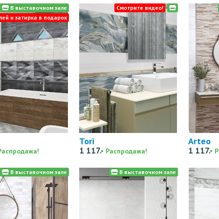
В выставочном зале
Смотрите видео!
лей и затирка в подарок
Tori
Arteo
1 117.-
1 117.-
Распродажа!
Распродажа!
Р
В выставочном зале
В выставочном зале