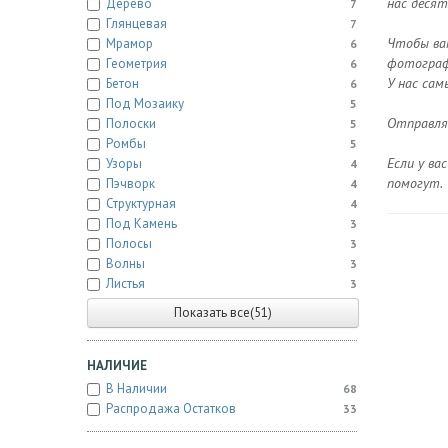
нас десят
Дерево
7
Глянцевая
7
Чтобы ва
Мрамор
6
фотографи
Геометрия
6
У нас сам
Бетон
6
Под Мозаику
5
Отправляе
Полоски
5
Ромбы
5
Если у ва
Узоры
4
помогут.
Пэчворк
4
Структурная
4
Под Камень
3
Полосы
3
Волны
3
Листья
3
Показать все(51)
НАЛИЧИЕ
В Наличии
68
Распродажа Остатков
33