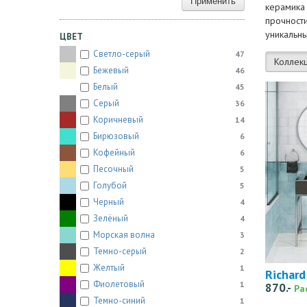
Применить
керамика
прочност
уникальны
ЦВЕТ
Светло-серый
47
Коллек
Бежевый
46
Белый
45
Серый
36
Коричневый
14
Бирюзовый
6
Кофейный
6
Песочный
5
Голубой
5
Черный
4
Зелёный
4
Морская волна
3
Темно-серый
2
Желтый
1
Richard
Фиолетовый
1
870.-
Ра
Темно-синий
1