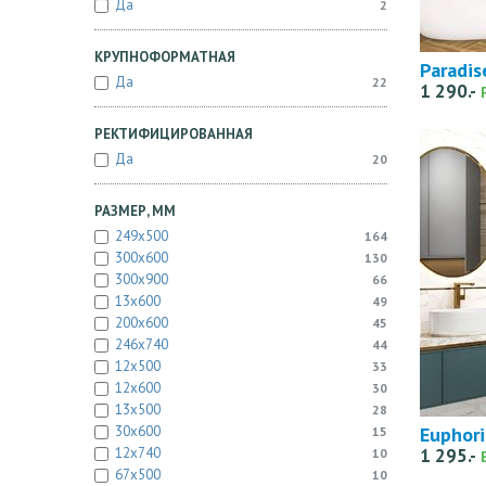
Да
2
КРУПНОФОРМАТНАЯ
Paradis
Да
22
1 290.-
РЕКТИФИЦИРОВАННАЯ
Да
20
РАЗМЕР, ММ
249x500
164
300x600
130
300x900
66
13x600
49
200x600
45
246x740
44
12x500
33
12x600
30
13x500
28
Euphori
30x600
15
12x740
1 295.-
10
67x500
10