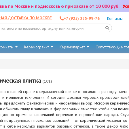
тавка по Москве и подмосковью при заказе от 10 000 руб.
Ус
НАЯ ДОСТАВКА ПО МОСКВЕ
+7 (925) 225-99-76
Контакты
 комнаты
Керамогранит
Керамопаркет
Сопутствующие т
ическая плитка
(101)
вно в нашей стране к керамической плитке относились с равнодушием,
т и меняются технологии. И сегодня десятки мировых производителей 
ды предложить фантастический и необъятный выбор. История керамичес
и обжигать глину и запекать в формовочных емкостях, чтобы при помо
ицию во времена завоеваний переняли и европейские народы. Случ
й подразумевает несколько вариаций – от керамической мозаики до н
т в себе несколько вариантов базовых оттенков, а также декор ли