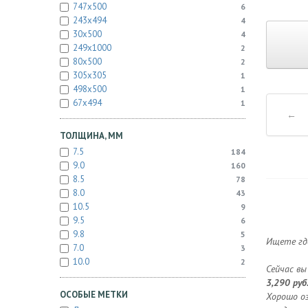
747x500
6
243x494
4
30x500
4
249x1000
2
80x500
2
305x305
1
498x500
1
67x494
1
←
ТОЛЩИНА, ММ
7.5
184
9.0
160
8.5
78
8.0
43
10.5
9
9.5
6
9.8
5
Ищете где
7.0
3
10.0
2
Сейчас вы
3,290 руб
ОСОБЫЕ МЕТКИ
Хорошо оз