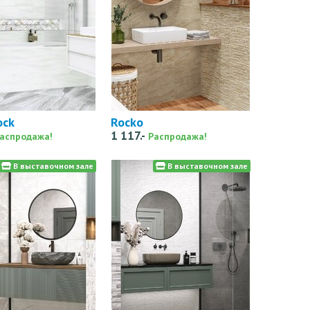
ock
Rocko
1 117.-
аспродажа!
Распродажа!
В выставочном зале
В выставочном зале