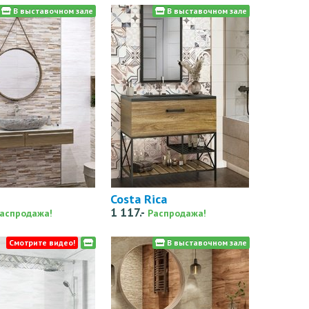
В выставочном зале
В выставочном зале
Costa Rica
1 117.-
аспродажа!
Распродажа!
Смотрите видео!
В выставочном зале