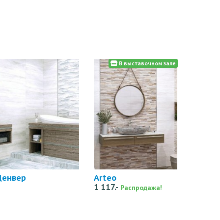
В выставочном зале
Денвер
Arteo
1 117.-
Распродажа!