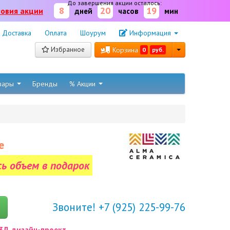
До завершения акции осталось:
8
20
19
ловия акции
дней
часов
мин
Доставка
Оплата
Шоурум
Информация
Избранное
Корзина
0
руб.
овары
Бренды
% Акции
е
сь объем в подарок
Звоните! +7 (925) 225-99-76
3Д дизайн-проект