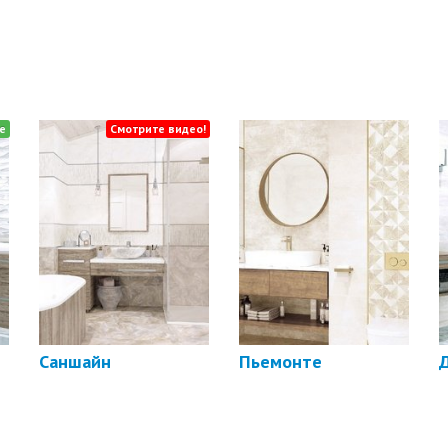
е
Смотрите видео!
Саншайн
Пьемонте