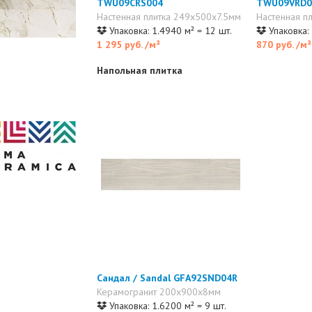
TWU09CRS004
TWU09VRD0
Настенная плитка 249x500x7.5мм
Настенная п
Упаковка: 1.4940 м² = 12 шт.
Упаковка: 
1 295 руб.
/м²
870 руб.
/м²
Напольная плитка
Сандал / Sandal GFA92SND04R
Керамогранит 200x900x8мм
Упаковка: 1.6200 м² = 9 шт.