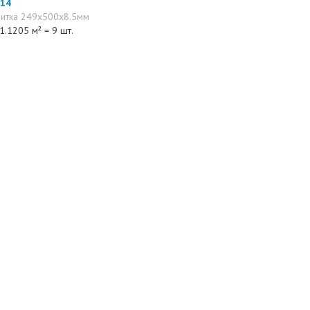
14
литка 249x500x8.5мм
1.1205 м² = 9 шт.