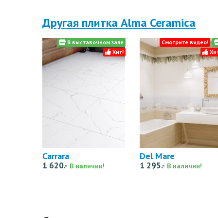
Другая плитка Alma Ceramica
В выставочном зале
Смотрите видео!
Хит!
Хит
Carrara
Del Mare
1 620.-
1 295.-
В наличии!
В наличии!