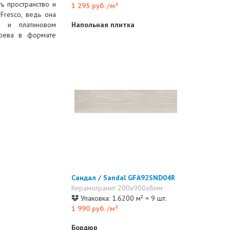
ь пространство и
1 295 руб.
/м²
Fresco, ведь она
м и платиновом
Напольная плитка
ерева в формате
Сандал / Sandal GFA92SND04R
Керамогранит 200x900x8мм
Упаковка: 1.6200 м² = 9 шт.
1 990 руб.
/м²
Бордюр