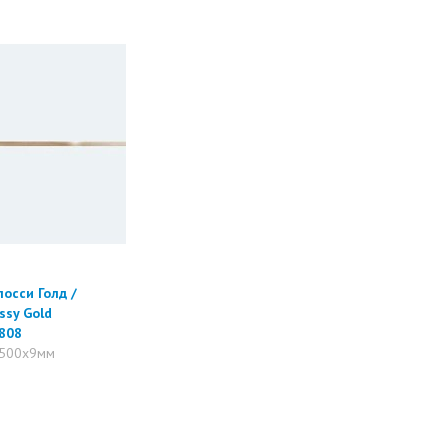
осси Голд /
ssy Gold
808
500x9мм
т