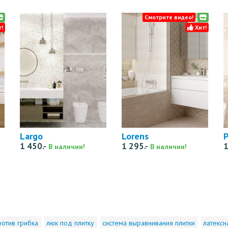
Смотрите видео!
!
Хит!
Largo
Lorens
P
1 450.-
1 295.-
1
В наличии!
В наличии!
ротив грибка
люк под плитку
система выравнивания плитки
латексн