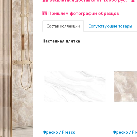
Пришлём фотографии образцов
Состав коллекции
Сопутствующие товары
Настенная плитка
Фреско / Fresco
Фреско / Fr