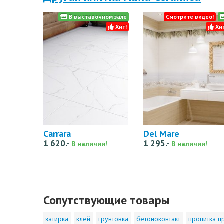
В выставочном зале
Смотрите видео!
Хит!
Хит
Carrara
Del Mare
1 620.-
1 295.-
В наличии!
В наличии!
Сопутствующие товары
затирка
клей
грунтовка
бетоноконтакт
пропитка п