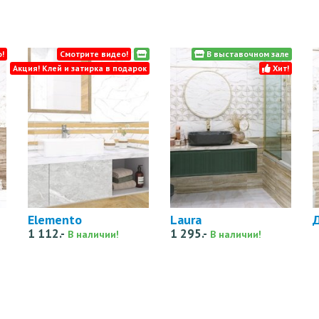
!
Смотрите видео!
В выставочном зале
Акция! Клей и затирка в подарок
Хит!
Elemento
Laura
1 112.-
1 295.-
В наличии!
В наличии!