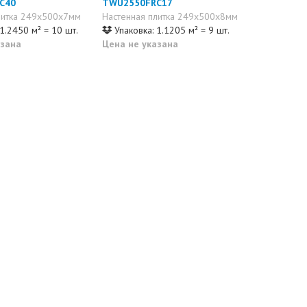
C40
TWU2550FRC17
литка 249x500x7мм
Настенная плитка 249x500x8мм
1.2450 м² = 10 шт.
Упаковка: 1.1205 м² = 9 шт.
азана
Цена не указана