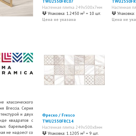
TWU2550FRC07
TWU2550FR
Настенная плитка 249x500x7мм
Настенная п
Упаковка: 1.2450 м² = 10 шт.
Упаковка: 
Цена не указана
Цена не ук
ие классического
ня Breccia. Серия
 текстурой и двух
Фреско / Fresco
иде квадратов с
TWU2550FRC14
чных барельефов.
Настенная плитка 249x500x8мм
рая не надоест со
Упаковка: 1.1205 м² = 9 шт.