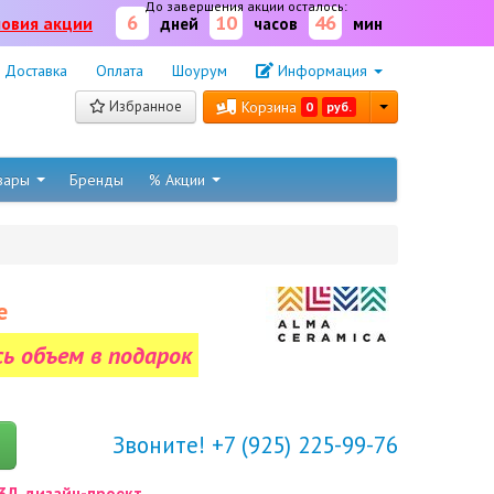
До завершения акции осталось:
6
10
46
ловия акции
дней
часов
мин
Доставка
Оплата
Шоурум
Информация
Избранное
Корзина
0
руб.
овары
Бренды
% Акции
е
сь объем в подарок
Звоните! +7 (925) 225-99-76
3Д дизайн-проект