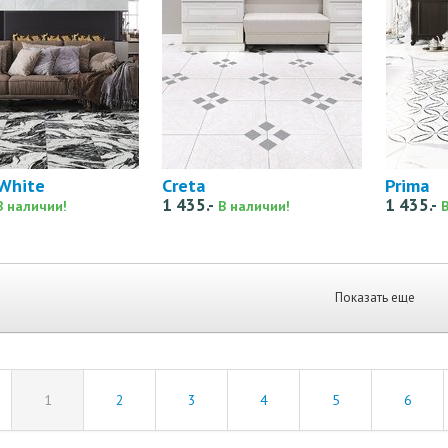
White
Creta
Prima
1 435.-
1 435.-
В наличии!
В наличии!
Показать еще
1
2
3
4
5
6