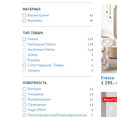
МАТЕРИАЛ
Керамогранит
63
Керамика
45
ТИП ТОВАРА
Плитка
255
Напольная Плитка
128
Настенная Плитка
116
Декор
9
Бордюр
2
Сопутствующие Товары
1
Затирка
1
Fresco
1 295.-
ПОВЕРХНОСТЬ
Матовая
36
Глянцевая
29
Полированная
15
Акция! К
Структурная
14
Sugar-Effect
5
Лаппатированная(полуполированная)
3