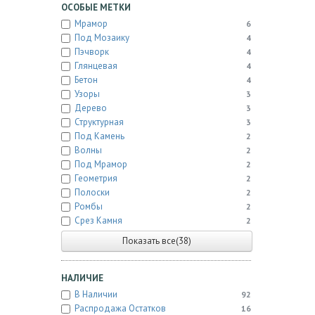
ОСОБЫЕ МЕТКИ
Мрамор
6
Под Мозаику
4
Пэчворк
4
Глянцевая
4
Бетон
4
Узоры
3
Дерево
3
Структурная
3
Под Камень
2
Волны
2
Под Мрамор
2
Геометрия
2
Полоски
2
Ромбы
2
Срез Камня
2
Показать все(38)
НАЛИЧИЕ
В Наличии
92
Распродажа Остатков
16