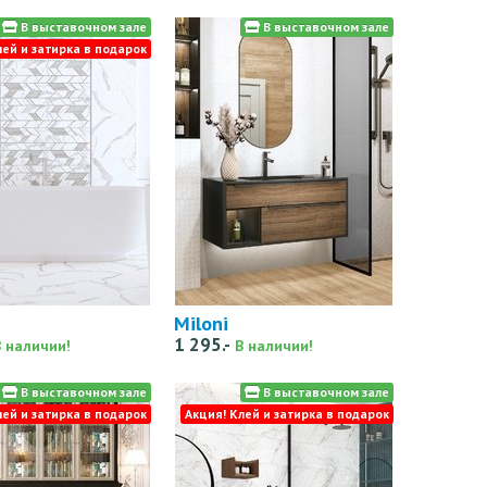
В выставочном зале
В выставочном зале
лей и затирка в подарок
Miloni
1 295.-
В наличии!
В наличии!
В выставочном зале
В выставочном зале
лей и затирка в подарок
Акция! Клей и затирка в подарок