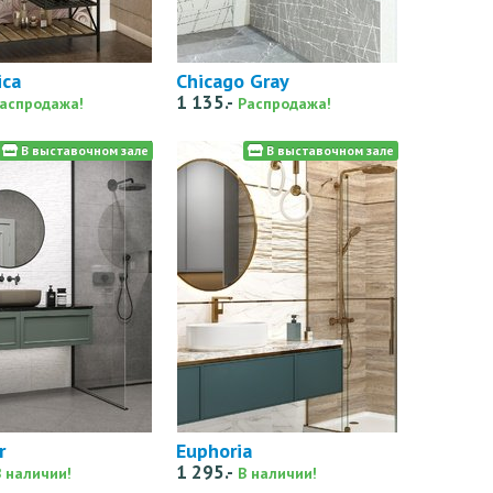
ica
Chicago Gray
1 135.-
аспродажа!
Распродажа!
В выставочном зале
В выставочном зале
r
Euphoria
1 295.-
В наличии!
В наличии!