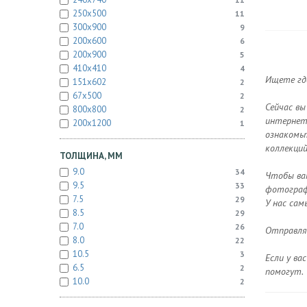
250x500
11
300x900
9
200x600
6
200x900
5
410x410
4
Ищете где
151x602
2
67x500
2
Сейчас вы
800x800
2
интернет-
200x1200
1
ознакомьт
коллекций
ТОЛЩИНА, ММ
9.0
34
Чтобы ва
9.5
33
фотографи
7.5
29
У нас сам
8.5
29
7.0
26
Отправляе
8.0
22
10.5
3
Если у ва
6.5
2
помогут.
10.0
2