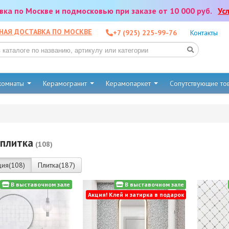
тавка по Москве и подмосковью при заказе от 10 000 руб.
Ус
НАЯ ДОСТАВКА ПО МОСКВЕ
+7 (925) 225-99-76
Контакты
 комнаты
Керамогранит
Керамопаркет
Сопутствующие т
 плитка
(108)
ция(108)
Плитка(187)
В выставочном зале
В выставочном зале
Акция! Клей и затирка в подарок