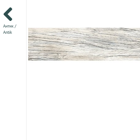
Антик /
Antik