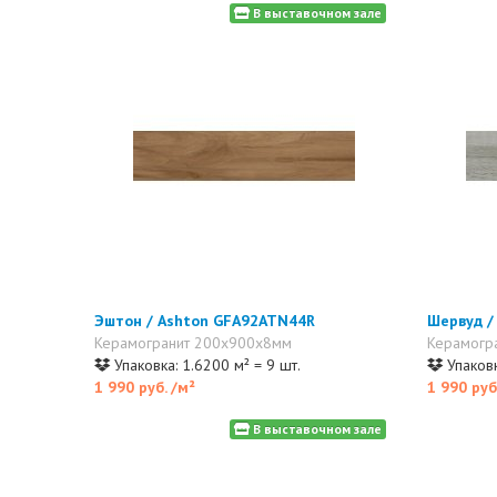
В выставочном зале
Эштон / Ashton GFA92ATN44R
Шервуд /
Керамогранит 200x900x8мм
Керамогр
Упаковка: 1.6200 м² = 9 шт.
Упаковк
1 990 руб.
/м²
1 990 руб
В выставочном зале