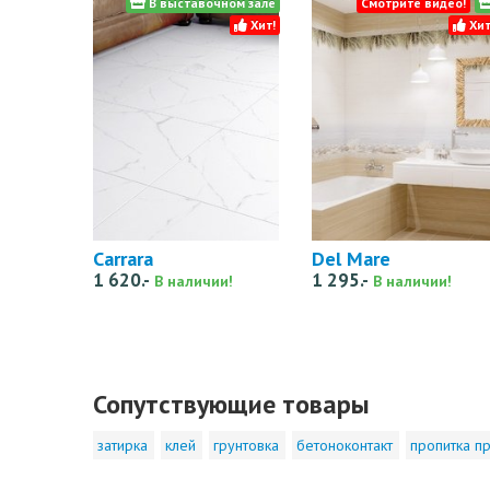
В выставочном зале
Смотрите видео!
Хит!
Хит
Carrara
Del Mare
1 620.-
1 295.-
В наличии!
В наличии!
Сопутствующие товары
затирка
клей
грунтовка
бетоноконтакт
пропитка пр