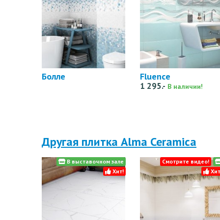
Болле
Fluence
1 295.-
В наличии!
Другая плитка Alma Ceramica
В выставочном зале
Смотрите видео!
Хит!
Хит