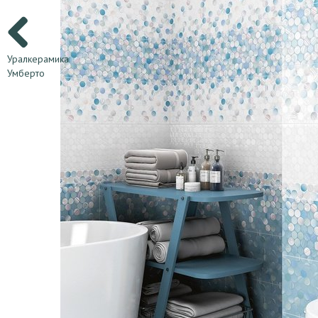
Уралкерамика
Умберто