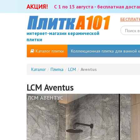
АКЦИЯ!
С 1 по 15 августа - бесплатная дост
БЕСПЛАТ
интернет-магазин керамической
плитки
Каталог плитки
Коллекционная плитка для ванной
Каталог
/
Плитка
/
LCM
/
Aventus
LCM Aventus
ЛСМ АВЕНТУС