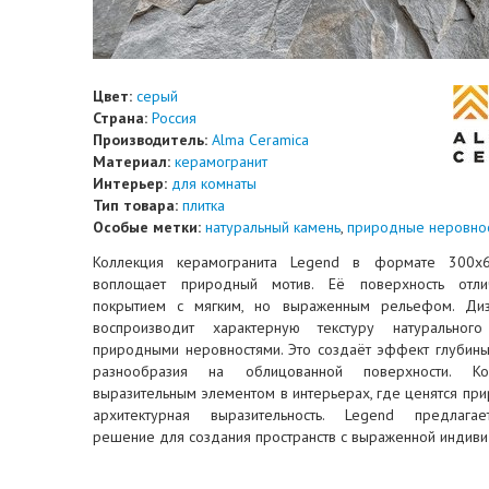
Цвет:
серый
Страна:
Россия
Производитель:
Alma Ceramica
Материал:
керамогранит
Интерьер:
для комнаты
Тип товара:
плитка
Особые метки:
натуральный камень
,
природные неровно
Коллекция керамогранита Legend в формате 300x
воплощает природный мотив. Её поверхность отли
покрытием с мягким, но выраженным рельефом. Диз
воспроизводит характерную текстуру натурально
природными неровностями. Это создаёт эффект глубины
разнообразия на облицованной поверхности. Ко
выразительным элементом в интерьерах, где ценятся пр
архитектурная выразительность. Legend предлагае
решение для создания пространств с выраженной индиви