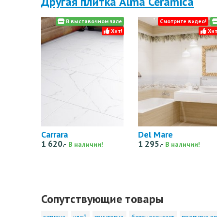
Другая плитка Alma Ceramica
В выставочном зале
Смотрите видео!
Хит!
Хит
Carrara
Del Mare
1 620.-
1 295.-
В наличии!
В наличии!
Сопутствующие товары
затирка
клей
грунтовка
бетоноконтакт
пропитка пр