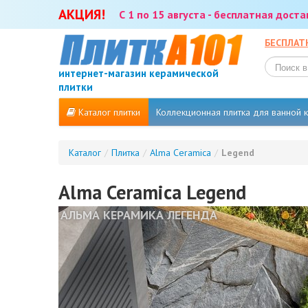
АКЦИЯ!
С 1 по 15 августа - бесплатная дост
БЕСПЛАТ
интернет-магазин керамической
плитки
Каталог плитки
Коллекционная плитка для ванной
Каталог
/
Плитка
/
Alma Ceramica
/
Legend
Alma Ceramica Legend
АЛЬМА КЕРАМИКА ЛЕГЕНДА