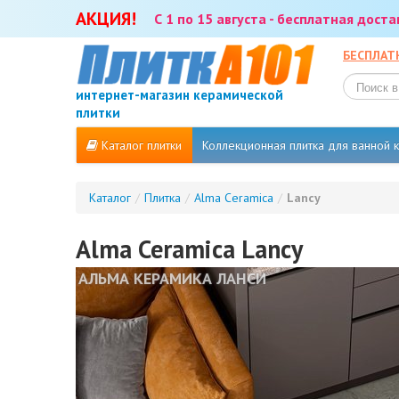
АКЦИЯ!
С 1 по 15 августа - бесплатная дост
БЕСПЛАТ
интернет-магазин керамической
плитки
Каталог плитки
Коллекционная плитка для ванной
Каталог
/
Плитка
/
Alma Ceramica
/
Lancy
Alma Ceramica Lancy
АЛЬМА КЕРАМИКА ЛАНСИ