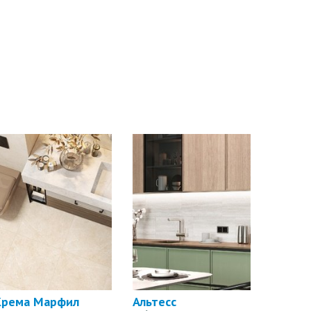
Крема Марфил
Альтесс