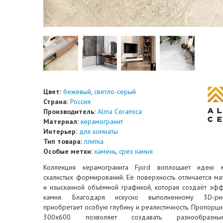
Цвет:
бежевый
,
светло-серый
Страна:
Россия
Производитель:
Alma Ceramica
Материал:
керамогранит
Интерьер:
для комнаты
Тип товара:
плитка
Особые метки:
камень
,
срез камня
Коллекция керамогранита Fjord воплощает идею м
скалистых формирований. Её поверхность отличается м
и изысканной объёмной графикой, которая создаёт эфф
камня. Благодаря искусно выполненному 3D-ри
приобретает особую глубину и реалистичность. Пропорц
300x600 позволяет создавать разнообразны