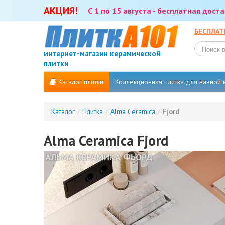
АКЦИЯ!
С 1 по 15 августа - бесплатная дос
БЕСПЛАТ
интернет-магазин керамической
плитки
Каталог плитки
Коллекционная плитка для ванной
Каталог
/
Плитка
/
Alma Ceramica
/
Fjord
Alma Ceramica Fjord
АЛЬМА КЕРАМИКА ФЬОРД