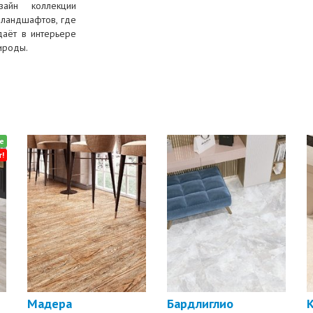
зайн коллекции
 ландшафтов, где
даёт в интерьере
ироды.
е
!
Мадера
Бардлиглио