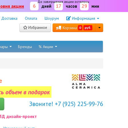
До завершения акции осталось:
6
17
29
ловия акции
дней
часов
мин
Доставка
Оплата
Шоурум
Информация
Избранное
Корзина
0
руб.
овары
Бренды
% Акции
е
сь объем в подарок
Звоните! +7 (925) 225-99-76
3Д дизайн-проект