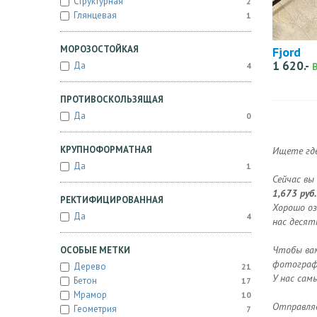
Структурная
2
Глянцевая
1
МОРОЗОСТОЙКАЯ
Fjord
1 620.-
Да
4
ПРОТИВОСКОЛЬЗЯЩАЯ
Да
0
КРУПНОФОРМАТНАЯ
Ищете где
Да
1
Сейчас вы
1,673 руб.
РЕКТИФИЦИРОВАННАЯ
Хорошо оз
Да
4
нас десят
Чтобы вам
ОСОБЫЕ МЕТКИ
фотографи
Дерево
21
У нас сам
Бетон
17
Мрамор
10
Отправляе
Геометрия
7