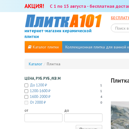
АКЦИЯ!
С 1 по 15 августа - бесплатная дост
БЕСПЛАТ
интернет-магазин керамической
плитки
Каталог плитки
Коллекционная плитка для ванной
Каталог
/
Плитка
ЦЕНА, РУБ.РУБ./КВ.М
Плитка
До 1200 ₽
1
1200-1600 ₽
1
1600-2000 ₽
4
От 2000 ₽
0
от
до