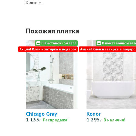
Domines.
Похожая плитка
В выставочном зале
В выставочном зал
Акция! Клей и затирка в подарок
Акция! Клей и затирка в подаро
Chicago Gray
Konor
1 135.-
1 295.-
Распродажа!
В наличии!