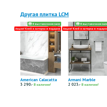
Другая плитка LCM
В выставочном зале
В выставочном зал
Акция! Клей и затирка в подарок
Акция! Клей и затирка в подаро
American Calacatta
Armani Marble
3 290.-
2 023.-
В наличии!
В наличии!