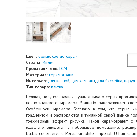
Цвет:
белый
,
светло-серый
Страна:
Индия
Производитель:
LCM
Материал:
керамогранит
Интерьер:
для ванной
,
для комнаты
,
для бассейна
,
наруж
Тип товара:
плитка
Нежная, полупрозрачная вуаль дымчато-серых прожило
неаполитанского мрамора Statuario завораживает свое
Особенность мрамора Sratuario в том, что серые ж
градиентом и растворяются в туманной серой дымке пол
трёхмерный эффект рисунка. Такой керамогранит с л
идеально впишется в небольшое помещение, расшир
Dallas сочетается с Persia Graphite, Imperial, Urban Сha