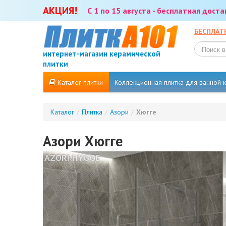
АКЦИЯ!
С 1 по 15 августа - бесплатная дост
БЕСПЛАТ
интернет-магазин керамической
плитки
Каталог плитки
Коллекционная плитка для ванной
Каталог
/
Плитка
/
Азори
/
Хюгге
Азори Хюгге
AZORI HYGGE