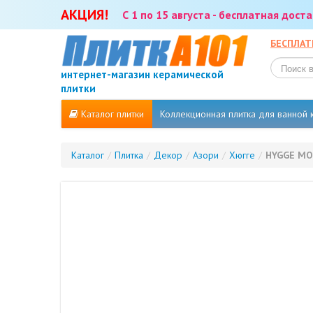
АКЦИЯ!
С 1 по 15 августа - бесплатная дос
БЕСПЛАТ
интернет-магазин керамической
плитки
Каталог плитки
Коллекционная плитка для ванной
Каталог
/
Плитка
/
Декор
/
Азори
/
Хюгге
/
HYGGE MOC