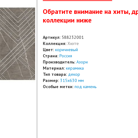
Обратите вниманиe на хиты, д
коллекции ниже
Артикул:
588232001
Коллекция:
Хюгге
Цвет:
коричневый
Страна:
Россия
Производитель:
Азори
Материал:
керамика
Тип товара:
декор
Размер:
315x630 мм
Особые метки:
под камень