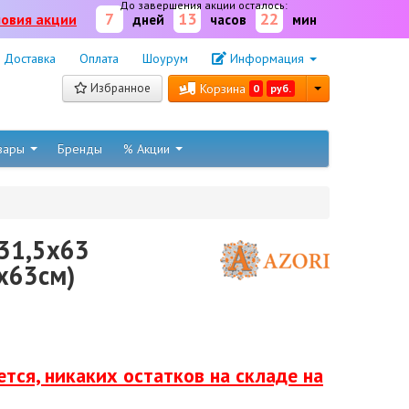
До завершения акции осталось:
7
13
22
ловия акции
дней
часов
мин
Доставка
Оплата
Шоурум
Информация
Избранное
Корзина
0
руб.
овары
Бренды
% Акции
31,5х63
x63см)
тся, никаких остатков на складе на