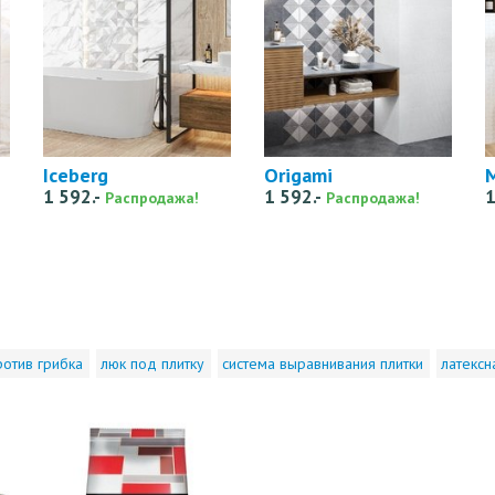
Iceberg
Origami
M
1 592.-
1 592.-
1
Распродажа!
Распродажа!
ротив грибка
люк под плитку
система выравнивания плитки
латексн