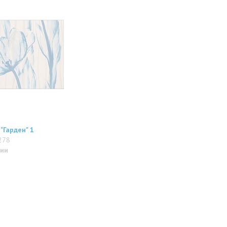
"Гарден" 1
278
чии