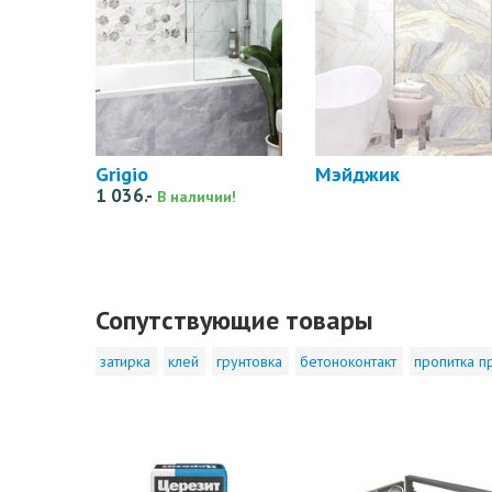
Grigio
Мэйджик
1 036.-
В наличии!
Сопутствующие товары
затирка
клей
грунтовка
бетоноконтакт
пропитка п