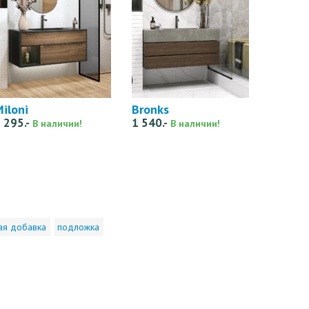
iloni
Bronks
 295.-
1 540.-
В наличии!
В наличии!
ая добавка
подложка