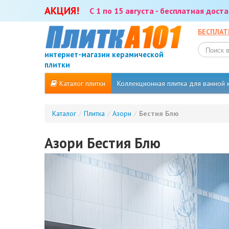
АКЦИЯ!
С 1 по 15 августа - бесплатная дос
БЕСПЛАТ
интернет-магазин керамической
плитки
Каталог плитки
Коллекционная плитка для ванной
Каталог
/
Плитка
/
Азори
/
Бестия Блю
Азори Бестия Блю