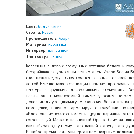
Цвет:
белый
,
синий
Страна:
Россия
Производитель:
Азори
Материал:
керамика
Интерьер:
для ванной
Тип товара:
плитка
Коллекция в легких воздушных оттенках белого и гол
бескрайнюю лазурь ясным летним днем. Азори Бестия Б
свое название, эту плитку хочется назвать ангельской, не
легкой. Именно такие ассоциации вызывает прозрачная г
текстура с крупными декоративными элементами. В
тюльпанов в монохромной гамме уносятся ветром 
дополнительную динамику. А фоновая белая плитка р
помещении, приятно гармонируя с голубыми полам
«Вдохновение красок» имеет и другие вариации оттенк
согревающий Мокка и позитивный Оранж. Сочетая плит
или выбирая одну гамму – для ванной, а другую для душ
В любое время года универсальное покрытие подниме