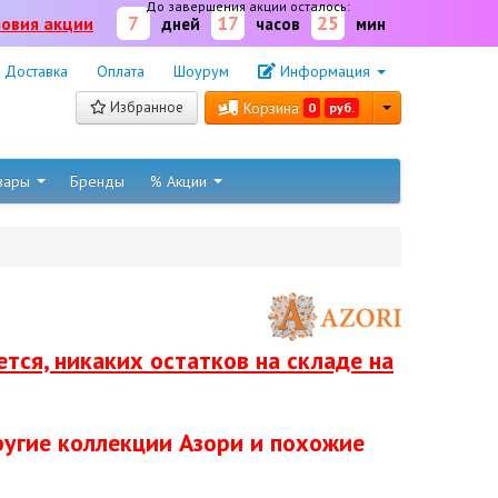
До завершения акции осталось:
7
17
25
ловия акции
дней
часов
мин
Доставка
Оплата
Шоурум
Информация
Избранное
Корзина
0
руб.
овары
Бренды
% Акции
тся, никаких остатков на складе на
ругие коллекции Азори и похожие