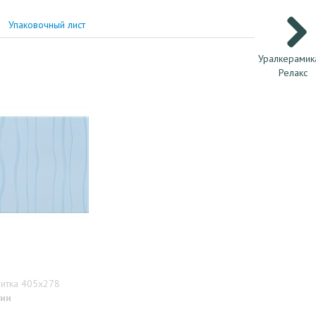
Упаковочный лист
Уралкерамик
Релакс
литка 405x278
чии