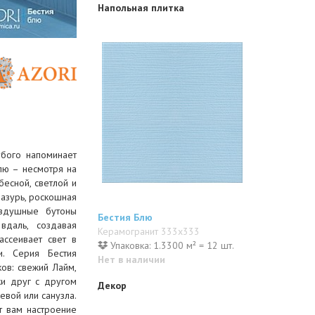
Напольная плитка
убого напоминает
лю – несмотря на
бесной, светлой и
лазурь, роскошная
оздушные бутоны
Бестия Блю
вдаль, создавая
Керамогранит 333x333
ассеивает свет в
Упаковка: 1.3300 м² = 12 шт.
и. Серия Бестия
Нет в наличии
ов: свежий Лайм,
ки друг с другом
Декор
евой или санузла.
т вам настроение