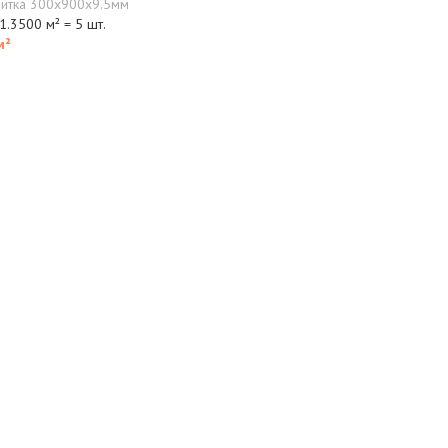
литка 300x900x9.5мм
1.3500 м² = 5 шт.
м²