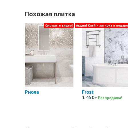
Похожая плитка
Смотрите видео!
Акция! Клей и затирка в подаро
Риола
Frost
1 450.-
Распродажа!