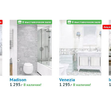
к
В выставочном зале
В выставочном зале
Акци
Madison
Venezia
I
1 295.-
1 295.-
1
В наличии!
В наличии!