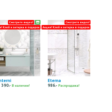
Смотрите видео!
Смотрите видео!
я! Клей и затирка в подарок
Акция! Клей и затирка в подарок
nterni
Eterna
 390.-
986.-
В наличии!
Распродажа!