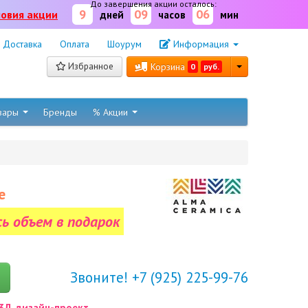
До завершения акции осталось:
9
09
06
ловия акции
дней
часов
мин
Доставка
Оплата
Шоурум
Информация
Избранное
Корзина
0
руб.
овары
Бренды
% Акции
е
сь объем в подарок
Звоните! +7 (925) 225-99-76
3Д дизайн-проект