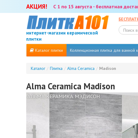
АКЦИЯ!
С 1 по 15 августа - бесплатная дост
БЕСПЛАТ
интернет-магазин керамической
плитки
Каталог плитки
Коллекционная плитка для ванной
Каталог
/
Плитка
/
Alma Ceramica
/
Madison
Alma Ceramica Madison
АЛЬМА КЕРАМИКА МЭДИСОН