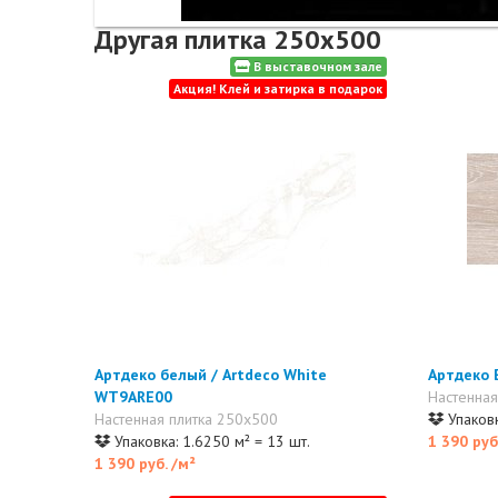
Другая плитка 250x500
В выставочном зале
Акция! Клей и затирка в подарок
Артдеко белый / Artdeco White
Артдеко 
WT9ARE00
Настенная
Настенная плитка 250x500
Упаковк
Упаковка: 1.6250 м² = 13 шт.
1 390 руб
1 390 руб.
/м²