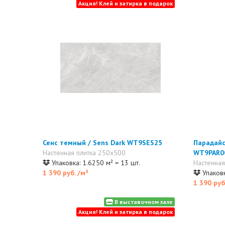
Акция! Клей и затирка в подарок
Сенс темный / Sens Dark WT9SES25
Парадайс
Настенная плитка 250x500
WT9PAR0
Упаковка: 1.6250 м² = 13 шт.
Настенная
1 390 руб.
/м²
Упаковк
1 390 руб
В выставочном зале
Акция! Клей и затирка в подарок