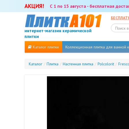
АКЦИЯ!
С 1 по 15 августа - бесплатная дост
БЕСПЛАТ
интернет-магазин керамической
плитки
Каталог плитки
Коллекционная плитка для ванной
Каталог
/
Плитка
/
Настенная плитка
/
Polcolorit
/
Fresc