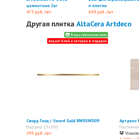
цементная 2кг
и плитки
475 руб.
/шт
650 руб.
/шт
Другая плитка
AltaCera Artdeco
В выставочном зале
Акция! Клей и затирка в подарок
Сворд Голд / Sword Gold BW0SWD09
Артдеко 
Бордюр 13x500
Настенная
295 руб.
/шт
Упаковк