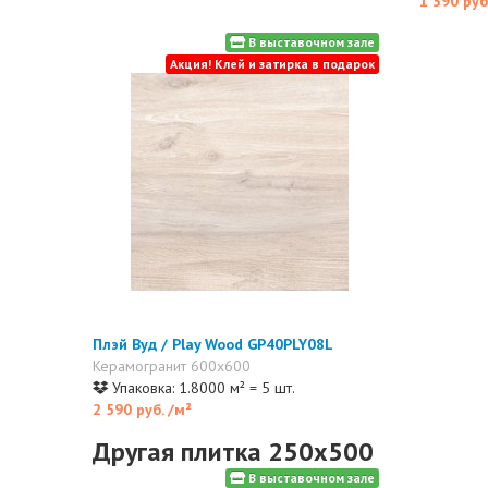
1 390 руб
В выставочном зале
Акция! Клей и затирка в подарок
Плэй Вуд / Play Wood GP40PLY08L
Керамогранит 600x600
Упаковка: 1.8000 м² = 5 шт.
2 590 руб.
/м²
Другая плитка 250x500
В выставочном зале