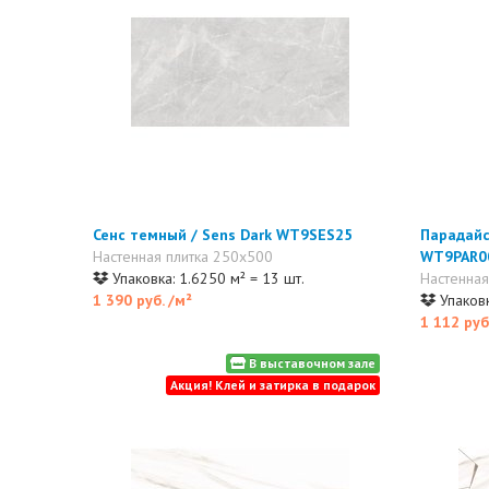
Сенс темный / Sens Dark WT9SES25
Парадайс
Настенная плитка 250x500
WT9PAR0
Упаковка: 1.6250 м² = 13 шт.
Настенная
1 390 руб.
/м²
Упаковк
1 112 руб
В выставочном зале
Акция! Клей и затирка в подарок