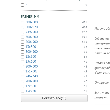
4
1
РАЗМЕР, ММ
600x600
431
600x1200
403
Ищете где
249x500
250
300x600
221
Сейчас вы
200x900
153
интернет-
13x500
82
ознакомьт
300x900
76
плитки вс
12x500
54
13x600
49
Чтобы вам
200x600
46
фотографи
151x602
45
У нас сам
246x740
44
200x200
40
Отправляе
12x600
31
13x740
31
Если у ва
помогут.
Показать все(39)