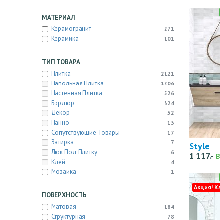
МАТЕРИАЛ
Керамогранит
271
Керамика
101
ТИП ТОВАРА
Плитка
2121
Напольная Плитка
1206
Настенная Плитка
526
Бордюр
324
Декор
52
Панно
13
Сопутствующие Товары
17
Затирка
7
Style
Люк Под Плитку
6
1 117.-
В
Клей
4
Мозаика
1
Акция! К
ПОВЕРХНОСТЬ
Матовая
184
Структурная
78