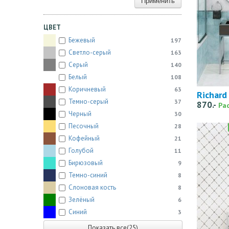
Применить
ЦВЕТ
Бежевый
197
Светло-серый
163
Серый
140
Белый
108
Коричневый
63
Richard
Темно-серый
37
870.-
Ра
Черный
30
Песочный
28
Кофейный
21
Голубой
11
Бирюзовый
9
Темно-синий
8
Слоновая кость
8
Зелёный
6
Синий
3
Показать все(25)