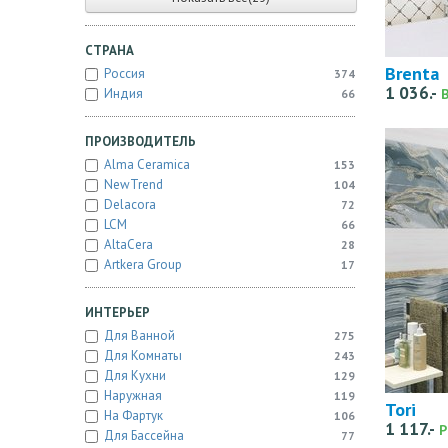
СТРАНА
Brenta
Россия
374
1 036.-
Индия
66
ПРОИЗВОДИТЕЛЬ
Alma Ceramica
153
NewTrend
104
Delacora
72
LCM
66
AltaCera
28
Artkera Group
17
ИНТЕРЬЕР
Для Ванной
275
Для Комнаты
243
Для Кухни
129
Наружная
119
Tori
На Фартук
106
1 117.-
Р
Для Бассейна
77