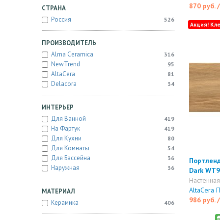
870 руб.
СТРАНА
Россия
526
Акция! Кле
ПРОИЗВОДИТЕЛЬ
Alma Ceramica
316
NewTrend
95
AltaCera
81
Delacora
34
ИНТЕРЬЕР
Для Ванной
419
На Фартук
419
Для Кухни
80
Для Комнаты
54
Для Бассейна
36
Портленд
Наружная
36
Dark WT
Настенная
AltaCera 
МАТЕРИАЛ
986 руб.
Керамика
406