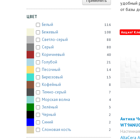
Применить
удобный р
от базы д
ЦВЕТ
Белый
116
Бежевый
108
Акция! Кле
Светло-серый
88
Серый
80
Коричневый
40
Голубой
21
Песочный
14
Бирюзовый
13
Кофейный
8
Темно-серый
7
Морская волна
4
Зелёный
3
Черный
2
Антика Чи
Синий
2
WT9ANU
Слоновая кость
2
Настенная
AltaCera 