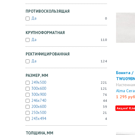
ПРОТИВОСКОЛЬЗЯЩАЯ
Да
0
КРУПНОФОРМАТНАЯ
Да
110
РЕКТИФИЦИРОВАННАЯ
Да
124
Бонита / 
РАЗМЕР, ММ
TWU09BN
249x500
221
Настенна
300x600
121
Alma Cera
300x900
76
1 295 руб
246x740
44
200x600
39
Акция! Кле
250x500
21
243x494
4
ТОЛЩИНА, ММ