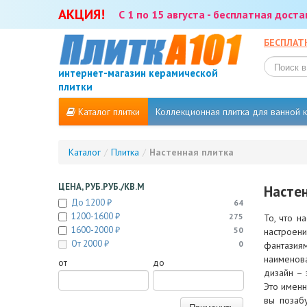
АКЦИЯ!
С 1 по 15 августа - бесплатная дост
БЕСПЛАТ
интернет-магазин керамической
плитки
Каталог плитки
Коллекционная плитка для ванной
Каталог
/
Плитка
/
Настенная плитка
ЦЕНА, РУБ.РУБ./КВ.М
Насте
До 1200 ₽
64
1200-1600 ₽
275
То, что н
1600-2000 ₽
50
настроен
От 2000 ₽
0
фантазиям
наименова
от
до
дизайн – 
Это именн
вы позаб