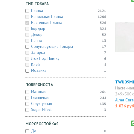
ТИП ТОВАРА
Плитка
2121
Напольная Плитка
1206
Настенная Плитка
526
Бордюр
324
Декор
52
Панно
13
Сопутствующие Товары
17
Затирка
7
Люк Под Плитку
6
Клей
4
Мозаика
1
TWU09M
ПОВЕРХНОСТЬ
Настенная
Матовая
261
249x500x
Глянцевая
244
Alma Cera
Структурная
135
1 036 руб
Sugar-Effect
3
МОРОЗОСТОЙКАЯ
Да
0