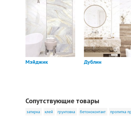
Мэйджик
Дублин
Сопутствующие товары
затирка
клей
грунтовка
бетоноконтакт
пропитка п