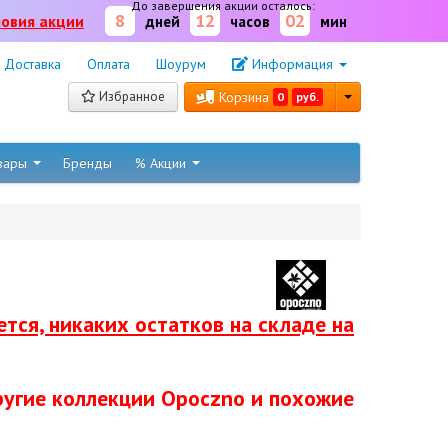
До завершения акции осталось:
8
12
02
ловия акции
дней
часов
мин
Доставка
Оплата
Шоурум
Информация
Избранное
Корзина
0
руб.
овары
Бренды
% Акции
тся, никаких остатков на складе на
ругие коллекции Opoczno и похожие