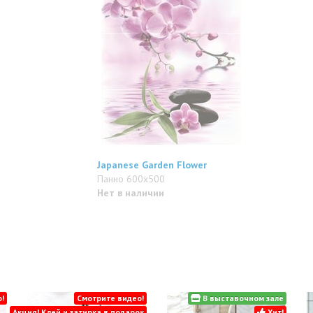
Japanese Garden Flower
Панно 600x500
Нет в наличии
!
Смотрите видео!
В выставочном зале
Акция! Клей и затирка в подарок
Хит!