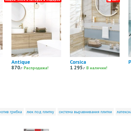
Antique
Corsica
870.-
1 295.-
Распродажа!
В наличии!
ротив грибка
люк под плитку
система выравнивания плитки
латексн