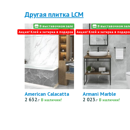
Другая плитка LCM
В выставочном зале
В выставочном зал
Акция! Клей и затирка в подарок
Акция! Клей и затирка в подаро
American Calacatta
Armani Marble
2 632.-
2 023.-
В наличии!
В наличии!