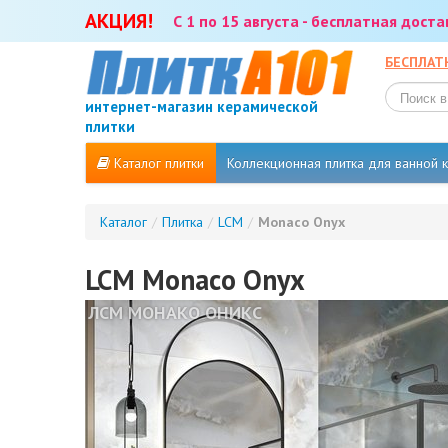
АКЦИЯ!
С 1 по 15 августа - бесплатная дост
БЕСПЛАТ
интернет-магазин керамической
плитки
Каталог плитки
Коллекционная плитка для ванной
Каталог
/
Плитка
/
LCM
/
Monaco Onyx
LCM Monaco Onyx
ЛСМ МОНАКО ОНИКС