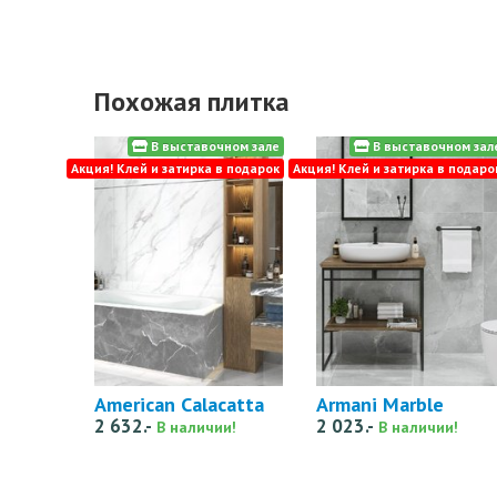
Похожая плитка
В выставочном зале
В выставочном зал
Акция! Клей и затирка в подарок
Акция! Клей и затирка в подаро
American Calacatta
Armani Marble
2 632.-
2 023.-
В наличии!
В наличии!