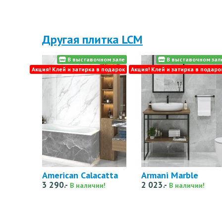
Другая плитка LCM
В выставочном зале
В выставочном зал
Акция! Клей и затирка в подарок
Акция! Клей и затирка в подаро
American Calacatta
Armani Marble
3 290.-
2 023.-
В наличии!
В наличии!