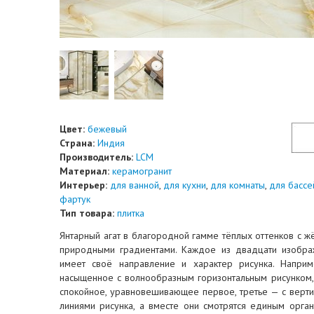
Цвет:
бежевый
Страна:
Индия
Производитель:
LCM
Материал:
керамогранит
Интерьер:
для ванной
,
для кухни
,
для комнаты
,
для бассе
фартук
Тип товара:
плитка
Янтарный агат в благородной гамме тёплых оттенков с 
природными градиентами. Каждое из двадцати изобра
имеет своё направление и характер рисунка. Напри
насыщенное с волнообразным горизонтальным рисунком
спокойное, уравновешивающее первое, третье — с верт
линиями рисунка, а вместе они смотрятся единым орга