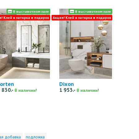
В выставочном зале
В выставочном зале
я! Клей и затирка в подарок
Акция! Клей и затирка в подарок
orten
Dixon
 830.-
1 953.-
В наличии!
В наличии!
ая добавка
подложка