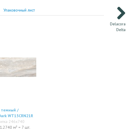
Упаковочный лист
Delacora
Delta
 темный /
 Dark WT15CRN21R
литка 246x740
1.2740 м² = 7 шт.