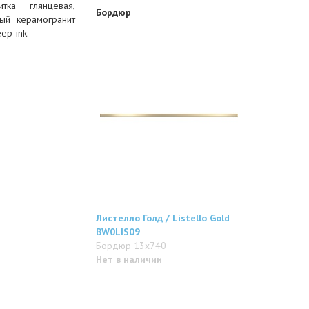
тка глянцевая,
Бордюр
ый керамогранит
ep-ink.
Листелло Голд / Listello Gold
BW0LIS09
Бордюр 13x740
Нет в наличии