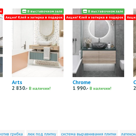
к
В выставочном зале
В выставочном зале
Акция! Клей и затирка в подарок
Акция! Клей и затирка в подарок
Акци
Arts
Chrome
C
2 830.-
1 990.-
2
В наличии!
В наличии!
ротив грибка
люк под плитку
система выравнивания плитки
латексн