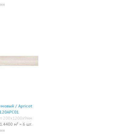
чии
мовый / Apricot
120APC01
ит 200x1200x9мм
1.4400 м² = 6 шт.
чии