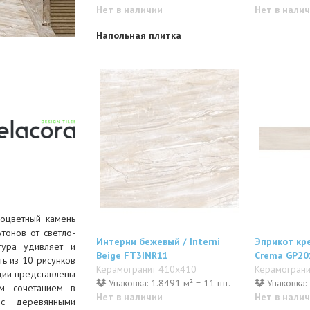
Нет в наличии
Нет в нали
Напольная плитка
гоцветный камень
утонов от светло-
Интерни бежевый / Interni
Эприкот кре
тура удивляет и
Beige FT3INR11
Crema GP20
ть из 10 рисунков
Керамогранит 410x410
Керамогран
кции представлены
Упаковка: 1.8491 м² = 11 шт.
Упаковка: 
ым сочетанием в
Нет в наличии
Нет в нали
 с деревянными