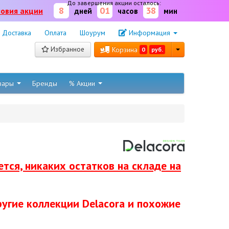
До завершения акции осталось:
8
01
38
ловия акции
дней
часов
мин
Доставка
Оплата
Шоурум
Информация
Избранное
Корзина
0
руб.
овары
Бренды
% Акции
тся, никаких остатков на складе на
ругие коллекции Delacora и похожие