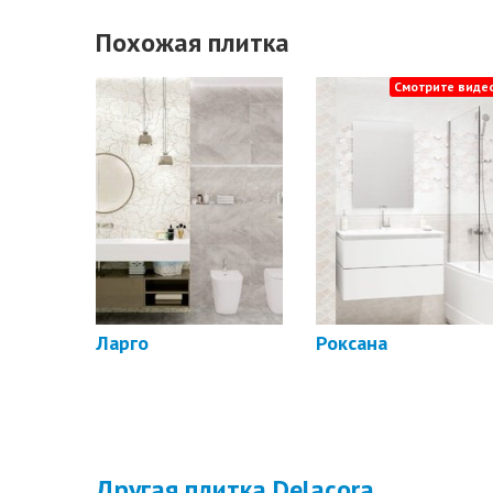
Похожая плитка
Смотрите видео
Ларго
Роксана
Другая плитка Delacora