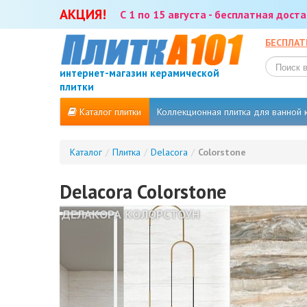
АКЦИЯ!
С 1 по 15 августа - бесплатная дос
БЕСПЛАТ
интернет-магазин керамической
плитки
Каталог плитки
Коллекционная плитка для ванной
Каталог
/
Плитка
/
Delacora
/
Colorstone
Delacora Colorstone
ДЕЛАКОРА КОЛОРСТОУН