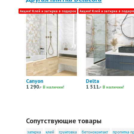
Акция! Клей и затирка в подарок
Акция! Клей и затирка в подаро
Canyon
Delta
1 290.-
1 511.-
В наличии!
В наличии!
Сопутствующие товары
затирка
клей
грунтовка
бетоноконтакт
пропитка п