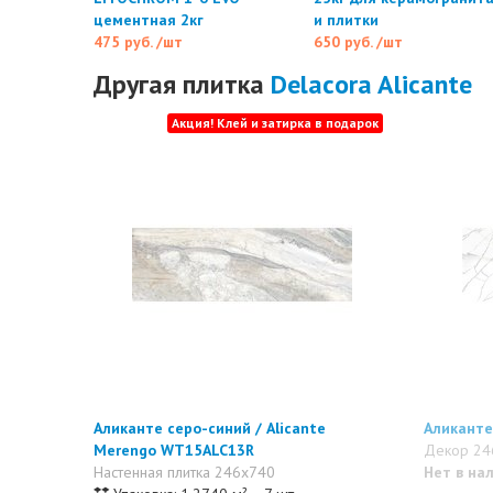
цементная 2кг
и плитки
475 руб.
/шт
650 руб.
/шт
Другая плитка
Delacora Alicante
Акция! Клей и затирка в подарок
Аликанте серо-синий / Alicante
Аликанте
Merengo WT15ALC13R
Декор 24
Настенная плитка 246x740
Нет в на