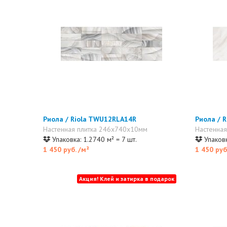
Риола / Riola TWU12RLA14R
Риола / 
Настенная плитка 246x740x10мм
Настенна
Упаковка: 1.2740 м² = 7 шт.
Упаковк
1 450 руб.
/м²
1 450 руб
Акция! Клей и затирка в подарок