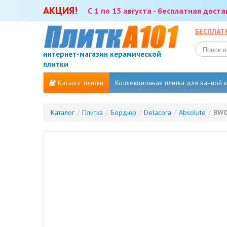
АКЦИЯ!
С 1 по 15 августа - бесплатная дост
БЕСПЛАТ
интернет-магазин керамической
плитки
Каталог плитки
Коллекционная плитка для ванной
Каталог
/
Плитка
/
Бордюр
/
Delacora
/
Absolute
/
BW0