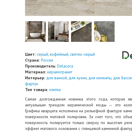
Цвет:
серый
,
кофейный
,
светло-серый
Страна:
Россия
Производитель:
Delacora
Материал:
керамогранит
Интерьер:
для ванной
,
для кухни
,
для комнаты
,
для бассе
фартук
Тип товара:
плитка
Самая долгожданная новинка этого года, которая я
актуальным трендом керамической моды — это колле
Графика кварцита исполнена на рельефной фактуре камн
поверхности матовой полировки. За счет того, что об
поверхность полируется только сверху по высотам рел
эффект матового основания с глянцевой каменной фактур