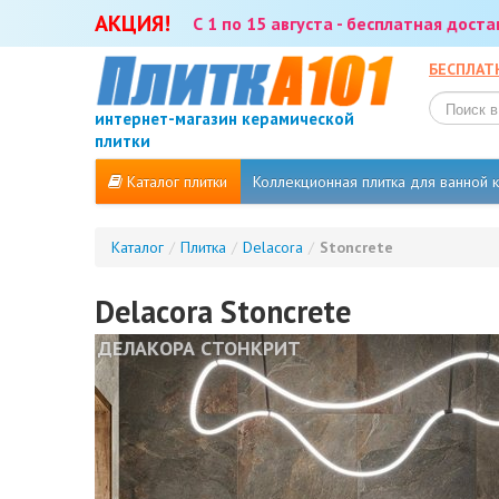
АКЦИЯ!
С 1 по 15 августа - бесплатная дост
БЕСПЛАТ
интернет-магазин керамической
плитки
Каталог плитки
Коллекционная плитка для ванной
Каталог
/
Плитка
/
Delacora
/
Stoncrete
Delacora Stoncrete
ДЕЛАКОРА СТОНКРИТ