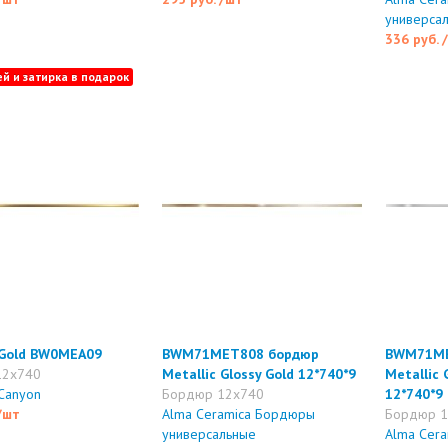
универса
336 руб.
ей и затирка в подарок
 Gold BW0MEA09
BWM71MET808 бордюр
BWM71ME
12x740
Metallic Glossy Gold 12*740*9
Metallic 
 Canyon
Бордюр 12x740
12*740*9
/шт
Alma Ceramica Бордюры
Бордюр 1
универсальные
Alma Cer