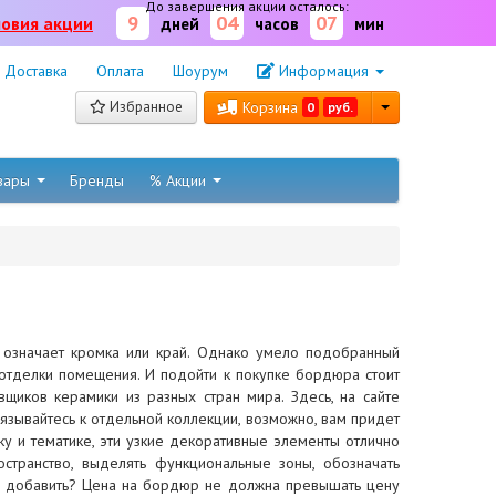
До завершения акции осталось:
9
04
07
ловия акции
дней
часов
мин
Доставка
Оплата
Шоурум
Информация
Избранное
Корзина
0
руб.
овары
Бренды
% Акции
 означает кромка или край. Однако умело подобранный
 отделки помещения. И подойти к покупке бордюра стоит
щиков керамики из разных стран мира. Здесь, на сайте
язывайтесь к отдельной коллекции, возможно, вам придет
ку и тематике, эти узкие декоративные элементы отлично
остранство, выделять функциональные зоны, обозначать
му добавить? Цена на бордюр не должна превышать цену