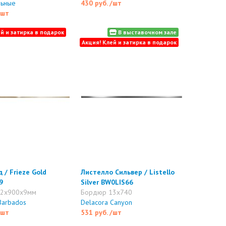
льные
430 руб.
/шт
/шт
й и затирка в подарок
В выставочном зале
Акция! Клей и затирка в подарок
 / Frieze Gold
Листелло Сильвер / Listello
9
Silver BW0LIS66
12x900x9мм
Бордюр 13x740
Barbados
Delacora Canyon
/шт
531 руб.
/шт