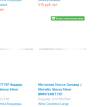
льные
378 руб.
/шт
/шт
В выставочном зале
T707 бордюр
Металлик Глосси Сильвер /
Glossy Silver
Metallic Glossy Silver
BWM71MET707
2x740
Бордюр 12x740x9мм
amica Бордюры
Alma Ceramica Largo