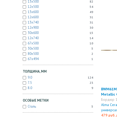
13x500
82
12x500
54
13x600
49
12x600
31
13x740
31
12x900
30
30x600
15
12x740
14
67x500
10
30x500
5
80x500
2
67x494
1
ТОЛЩИНА, ММ
9.0
124
7.5
23
8.0
9
BWM61M
Metallic 
Бордюр 
ОСОБЫЕ МЕТКИ
Alma Cer
Сталь
5
универса
479 руб.