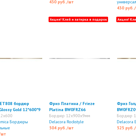
430 руб.
/шт
универса
430 руб.
Акция! Клей и затирка в подарок
Акция! Кле
ET808 бордюр
Фриз Платина / Frieze
Фриз Голд
Glossy Gold 12*600*9
Platina BW0FRZ66
BW0FRZ0
12x600
Бордюр 12x900x9мм
Бордюр 
amica Бордюры
Delacora Rockstyle
Delacora 
льные
504 руб.
/шт
525 руб.
/шт