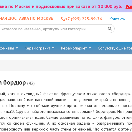
тавка по Москве и подмосковью при заказе от 10 000 руб.
Ус
НАЯ ДОСТАВКА ПО МОСКВЕ
+7 (925) 225-99-76
Контакты
 комнаты
Керамогранит
Керамопаркет
Сопутствующие т
а бордюр
(43)
ый, хотя и очевидный факт: во французском языке слово «бордюр»
ля напольной или настенной плитки – это далеко не край и не конец
льно. Поэтому мы собрали лучшие предложения от нескольких постав
плитка101.ру вы найдете несколько сотен вариаций бордюров. Не прив
своя оригинальная идея. Самые различные по толщине, фактуре, оттен
тся со своей функцией. А их основная задача – разграничивать пр
поверхность или верхнюю часть стены от нижней. Что остается к это