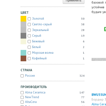
Применить
базовой 
устойчив
будьте у
ЦВЕТ
Золотой
50
Светло-серый
38
Зеркальный
28
Серый
19
Бежевый
6
Белый
2
Морская волна
1
Кофейный
1
СТРАНА
Россия
324
ПРОИЗВОДИТЕЛЬ
Alma Ceramica
147
BWU55UN
NewTrend
77
Бордюр 3
AltaCera
56
Alma Cera