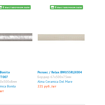
В выставочном зале
В выставочном зале
 Bonita
Релакс / Relax BWU53RLX004
T007
Бордюр 67x500x7.5мм
80x500x8мм
Alma Ceramica Del Mare
mica Bonita
221 руб.
/шт
/шт