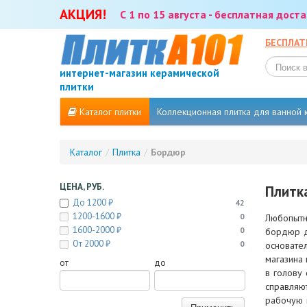
АКЦИЯ!
С 1 по 15 августа - бесплатная дос
БЕСПЛАТ
интернет-магазин керамической
плитки
Каталог плитки
Коллекционная плитка для ванной
Каталог
/
Плитка
/
Бордюр
ЦЕНА, РУБ.
Плитк
До 1200 ₽
42
1200-1600 ₽
0
Любопытн
1600-2000 ₽
0
бордюр д
От 2000 ₽
0
основате
магазина 
от
до
в голову 
справляю
рабочую 