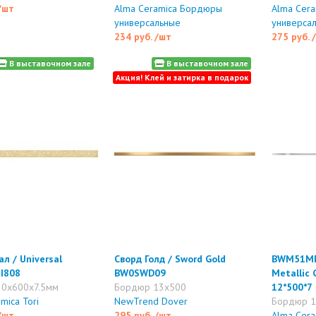
/шт
Alma Ceramica Бордюры
Alma Cer
универсальные
универса
234 руб.
/шт
275 руб.
В выставочном зале
В выставочном зале
Акция! Клей и затирка в подарок
л / Universal
Сворд Голд / Sword Gold
BWM51ME
I808
BW0SWD09
Metallic 
0x600x7.5мм
Бордюр 13x500
12*500*7
mica Tori
NewTrend Dover
Бордюр 1
/шт
295 руб.
/шт
Alma Cer