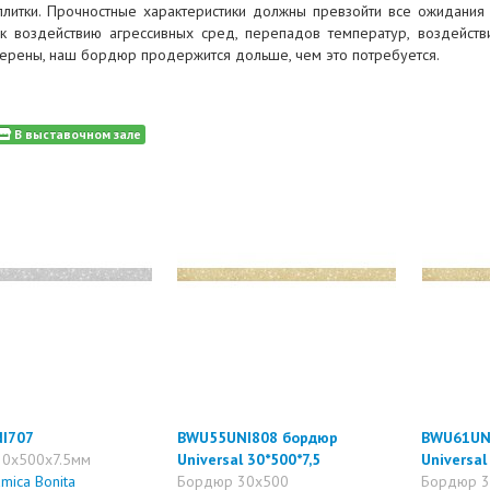
плитки. Прочностные характеристики должны превзойти все ожидани
 к воздействию агрессивных сред, перепадов температур, воздейст
верены, наш бордюр продержится дольше, чем это потребуется.
В выставочном зале
I707
BWU55UNI808 бордюр
BWU61UN
0x500x7.5мм
Universal 30*500*7,5
Universal
mica Bonita
Бордюр 30x500
Бордюр 3