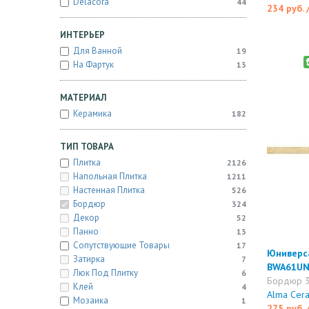
Delacora
44
234 руб.
ИНТЕРЬЕР
Для Ванной
19
На Фартук
13
МАТЕРИАЛ
Керамика
182
ТИП ТОВАРА
Плитка
2126
Напольная Плитка
1211
Настенная Плитка
526
Бордюр
324
Декор
52
Панно
13
Сопутствующие Товары
17
Юниверса
Затирка
7
BWA61UN
Люк Под Плитку
6
Бордюр 3
Клей
4
Alma Cera
Мозаика
1
275 руб.