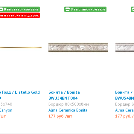
В выставочном зале
В выставочном зале
ей и затирка в подарок
Голд / Listello Gold
Бонита / Bonita
Бонита /
9
BWU54BNT004
BWU54BN
13x740
Бордюр 80x500x8мм
Бордюр 
 Canyon
Alma Ceramica Bonita
Alma Cera
/шт
177 руб.
/шт
177 руб.