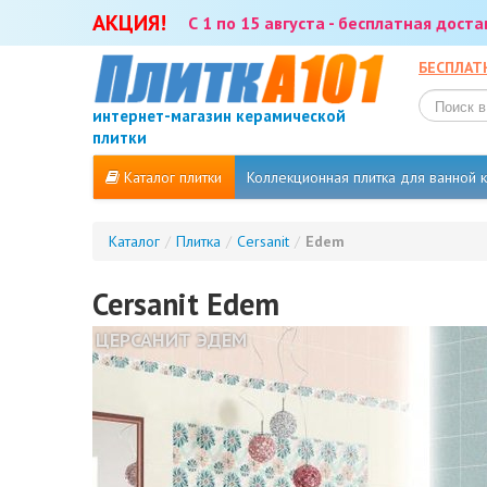
АКЦИЯ!
С 1 по 15 августа - бесплатная дост
БЕСПЛАТ
интернет-магазин керамической
плитки
Каталог плитки
Коллекционная плитка для ванной
Каталог
/
Плитка
/
Cersanit
/
Edem
Cersanit Edem
ЦЕРСАНИТ ЭДЕМ