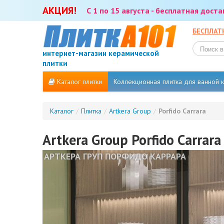
АКЦИЯ!
С 1 по 15 августа - бесплатная дост
БЕСПЛАТ
интернет-магазин керамической
плитки
Каталог плитки
Коллекционная плитка для ванной
Каталог
/
Плитка
/
Artkera Group
/
Porfido Carrara
Artkera Group Porfido Carrara
АРТКЕРА ГРУП ПОРФИДО КАРРАРА