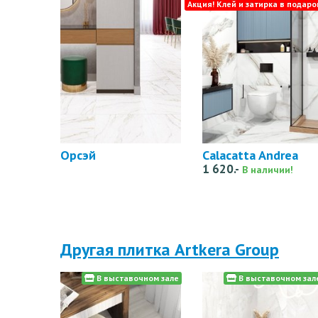
Акция! Клей и затирка в подаро
Орсэй
Calacatta Andrea
1 620.-
В наличии!
Другая плитка Artkera Group
В выставочном зале
В выставочном зал