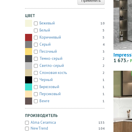
Применить
ЦВЕТ
Бежевый
10
Белый
5
Коричневый
5
Серый
4
Песочный
3
Impress
Темно-серый
2
1 673.-
Светло-серый
2
Слоновая кость
2
Черный
1
Бирюзовый
1
Персиковый
1
Венге
1
ПРОИЗВОДИТЕЛЬ
Alma Ceramica
153
NewTrend
104