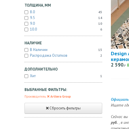
ТОЛЩИНА, ММ
8.0
45
9.5
14
9.0
10
10.0
6
НАЛИЧИЕ
В Наличии
15
Design 
Распродажа Остатков
2
керамо
2 590.-
ДОПОЛНИТЕЛЬНО
Хит
1
ВЫБРАННЫЕ ФИЛЬТРЫ:
Производитель:
Artkera Group
Официальн
Ищете где
Сбросить фильтры
Сейчас вы
руб.
, в и
ознакомьт