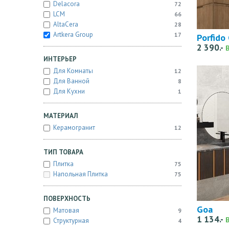
Delacora
72
LCM
66
AltaCera
28
Artkera Group
17
Porfido 
2 390.-
ИНТЕРЬЕР
Для Комнаты
12
Для Ванной
8
Для Кухни
1
МАТЕРИАЛ
Керамогранит
12
ТИП ТОВАРА
Плитка
75
Напольная Плитка
75
ПОВЕРХНОСТЬ
Goa
Матовая
9
1 134.-
Структурная
4