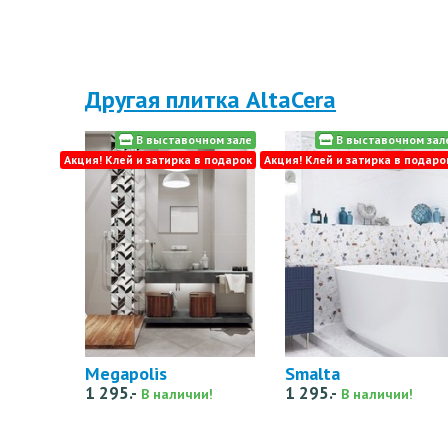
Другая плитка AltaCera
В выставочном зале
В выставочном зал
Акция! Клей и затирка в подарок
Акция! Клей и затирка в подаро
Megapolis
Smalta
1 295.-
1 295.-
В наличии!
В наличии!