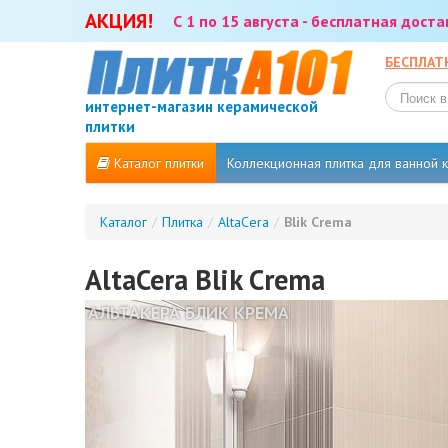
АКЦИЯ!
С 1 по 15 августа - бесплатная дост
БЕСПЛАТ
интернет-магазин керамической
плитки
Каталог плитки
Коллекционная плитка для ванной
Каталог
/
Плитка
/
AltaCera
/
Blik Crema
AltaCera Blik Crema
АЛЬТАКЕРА БЛИК КРЕМА