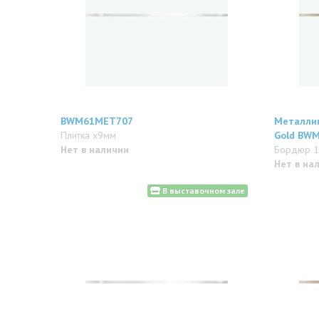
BWM61MET707
Металлик 
Плитка x9мм
Gold BW
Нет в наличии
Бордюр 
Нет в на
В выставочном зале