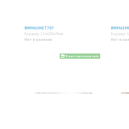
BWM61MET707
BWM61M
Бордюр 12x600x9мм
Бордюр 
Нет в наличии
Нет в на
В выставочном зале