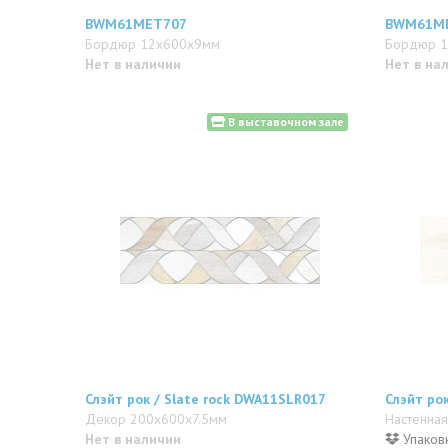
BWM61MET707
BWM61M
Бордюр 12x600x9мм
Бордюр 
Нет в наличии
Нет в на
В выставочном зале
Слэйт рок / Slate rock DWA11SLR017
Слэйт ро
Декор 200x600x7.5мм
Настенная
Нет в наличии
Упаковк