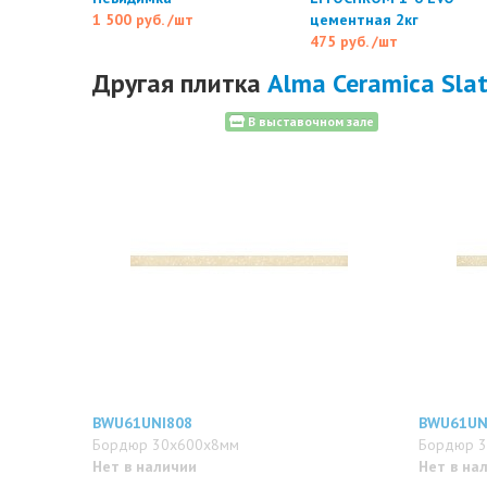
1 500 руб.
/шт
цементная 2кг
475 руб.
/шт
Другая плитка
Alma Ceramica Sla
В выставочном зале
BWU61UNI808
BWU61UN
Бордюр 30x600x8мм
Бордюр 
Нет в наличии
Нет в на