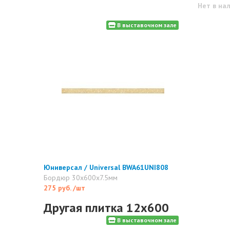
Нет в на
В выставочном зале
Юниверсал / Universal BWA61UNI808
Бордюр 30x600x7.5мм
275 руб.
/шт
Другая плитка 12x600
В выставочном зале