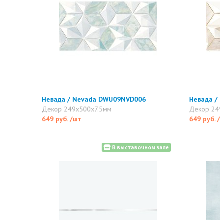
Невада / Nevada DWU09NVD006
Невада /
Декор 249x500x7.5мм
Декор 24
649 руб.
/шт
649 руб.
В выставочном зале