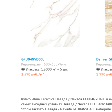
GFU04NVD00L
Denver 
Керамогранит 600x600x9мм
Керамогр
Упаковка: 1.8000 м² = 5 шт.
Упаковк
2 590 руб.
/м²
1 990 руб
Купить Alma Ceramica Невада / Nevada GFU04NVD40L в инт
самых выгодных условиях.Невада / Nevada GFU04NVD40L - 
Чтобы заказать Невада / Nevada GFU04NVD40L выберите не