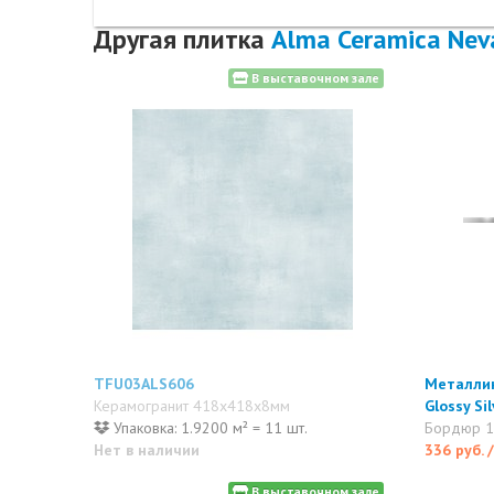
Другая плитка
Alma Ceramica Nev
В выставочном зале
TFU03ALS606
Металлик
Керамогранит 418x418x8мм
Glossy S
Упаковка: 1.9200 м² = 11 шт.
Бордюр 
Нет в наличии
336 руб.
В выставочном зале