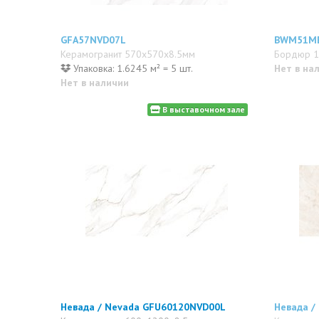
GFA57NVD07L
BWM51M
Керамогранит 570x570x8.5мм
Бордюр 
Упаковка: 1.6245 м² = 5 шт.
Нет в на
Нет в наличии
В выставочном зале
Невада / Nevada GFU60120NVD00L
Невада /