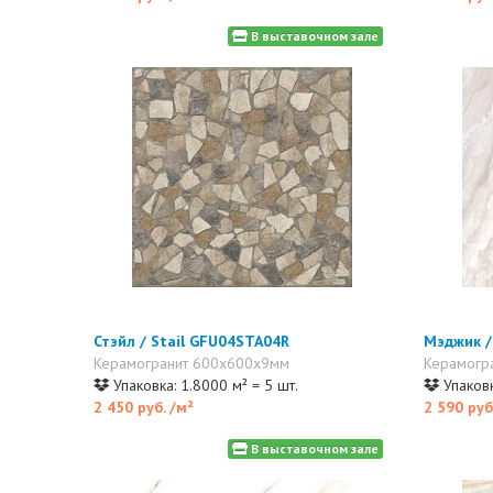
В выставочном зале
Стэйл / Stail GFU04STA04R
Мэджик /
Керамогранит 600x600x9мм
Керамогр
Упаковка: 1.8000 м² = 5 шт.
Упаковк
2 450 руб.
/м²
2 590 руб
В выставочном зале