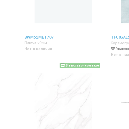
BWM51MET707
TFU03AL
Плитка x9мм
Керамогр
Нет в наличии
Упаковк
Нет в на
В выставочном зале