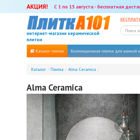
АКЦИЯ!
С 1 по 15 августа - бесплатная дост
БЕСПЛАТ
интернет-магазин керамической
плитки
Каталог плитки
Коллекционная плитка для ванной
Каталог
/
Плитка
/
Alma Ceramica
/
Alma Ceramica