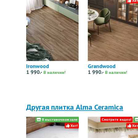
Хит
Ironwood
Grandwood
1 990.-
1 990.-
В наличии!
В наличии!
Другая плитка Alma Ceramica
В выставочном зале
Смотрите видео!
Хит!
Хит