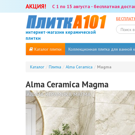
АКЦИЯ!
С 1 по 15 августа - бесплатная дост
БЕСПЛАТ
интернет-магазин керамической
плитки
Каталог плитки
Коллекционная плитка для ванной
Каталог
/
Плитка
/
Alma Ceramica
/
Magma
Alma Ceramica Magma
АЛЬМА КЕРАМИКА МАГМА