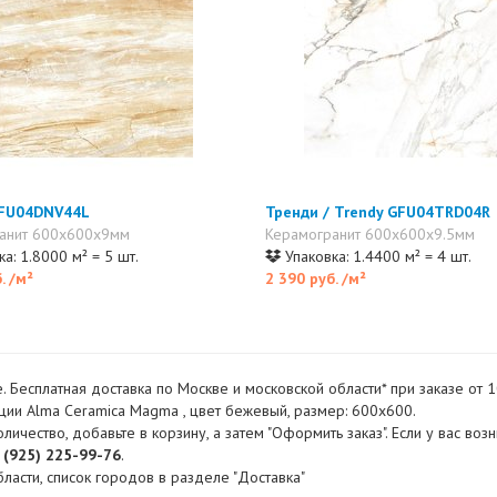
GFU04DNV44L
Тренди / Trendy GFU04TRD04R
анит 600x600x9мм
Керамогранит 600x600x9.5мм
а: 1.8000 м² = 5 шт.
Упаковка: 1.4400 м² = 4 шт.
б.
/м²
2 390 руб.
/м²
 Бесплатная доставка по Москве и московской области* при заказе от 
ции Alma Ceramica Magma , цвет бежевый, размер: 600x600.
ество, добавьте в корзину, а затем "Оформить заказ". Если у вас воз
 (925) 225-99-76
.
ласти, список городов в разделе "Доставка"