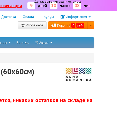
До завершения акции осталось:
9
10
08
ловия акции
дней
часов
мин
Доставка
Оплата
Шоурум
Информация
Избранное
Корзина
0
руб.
овары
Бренды
% Акции
(60x60см)
тся, никаких остатков на складе на