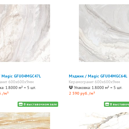
/ Magic GFU04MGC47L
Мэджик / Magic GFU04MGC64L
анит 600x600x9мм
Керамогранит 600x600x9мм
а: 1.8000 м² = 5 шт.
Упаковка: 1.8000 м² = 5 шт.
б.
/м²
2 590 руб.
/м²
В выставочном зале
В выставоч