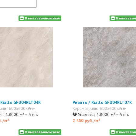
В выставочном зале
В выставоч
 Rialto GFU04RLT04R
Риалто / Rialto GFU04RLT07R
анит 600x600x9мм
Керамогранит 600x600x9мм
а: 1.8000 м² = 5 шт.
Упаковка: 1.8000 м² = 5 шт.
б.
/м²
2 450 руб.
/м²
В выставочном зале
В выставоч