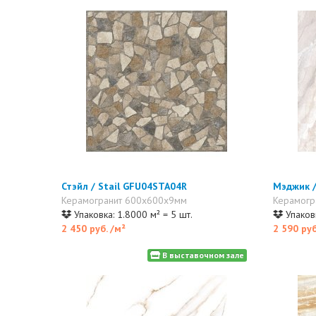
Стэйл / Stail GFU04STA04R
Мэджик 
Керамогранит 600x600x9мм
Керамогр
Упаковка: 1.8000 м² = 5 шт.
Упаковк
2 450 руб.
/м²
2 590 ру
В выставочном зале