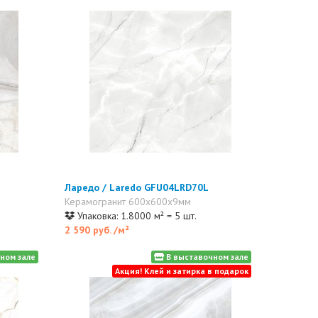
Ларедо / Laredo GFU04LRD70L
Керамогранит 600x600x9мм
Упаковка: 1.8000 м² = 5 шт.
2 590 руб.
/м²
ном зале
В выставочном зале
Акция! Клей и затирка в подарок