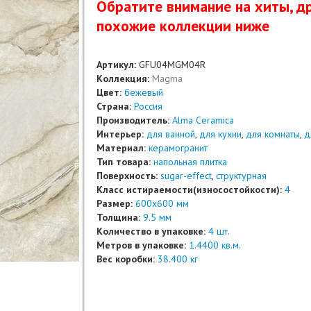
Обратите вниманиe на хиты, др
похожие коллекции ниже
Артикул:
GFU04MGM04R
Коллекция:
Magma
Цвет:
бежевый
Страна:
Россия
Производитель:
Alma Ceramica
Интерьер:
для ванной
,
для кухни
,
для комнаты
,
д
Материал:
керамогранит
Тип товара:
напольная плитка
Поверхность:
sugar-effect
,
структурная
Класс истираемости(износостойкости):
4
Размер:
600x600 мм
Толщина:
9.5 мм
Количество в упаковке:
4 шт.
Метров в упаковке:
1.4400 кв.м.
Вес коробки:
38.400 кг