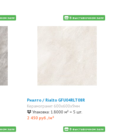
ном зале
В выставочном зале
Риалто / Rialto GFU04RLT08R
Керамогранит 600x600x9мм
Упаковка: 1.8000 м² = 5 шт.
2 450 руб.
/м²
ном зале
В выставочном зале