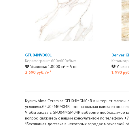
GFU04NVD00L
Denver 
Керамогранит 600x600x9мм
Керамогр
Упаковка: 1.8000 м² = 5 шт.
Упаковк
2 590 руб.
/м²
1 990 ру
Купить Alma Ceramica GFU04MGM04R в интернет-магазине.
условиях.GFU04MGM04R - это напольная плитка из коллек
Чтобы заказать GFU04MGM04R выберите необходимое колич
вопрос, свяжитесь с нашим консультантом по телефону
+7
*Бесплатная доставка в некоторых городах московской об