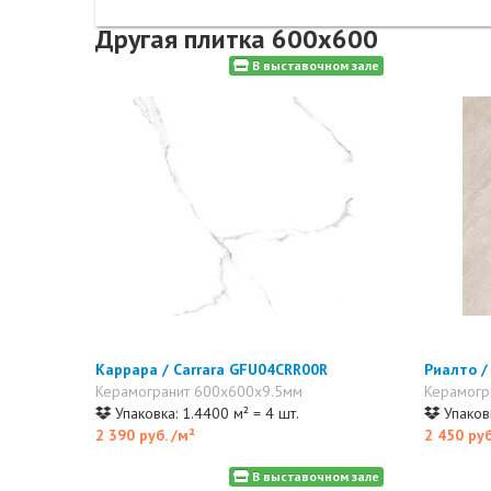
Другая плитка 600x600
В выставочном зале
Каррара / Carrara GFU04CRR00R
Риалто /
Керамогранит 600x600x9.5мм
Керамогр
Упаковка: 1.4400 м² = 4 шт.
Упаковк
2 390 руб.
/м²
2 450 ру
В выставочном зале