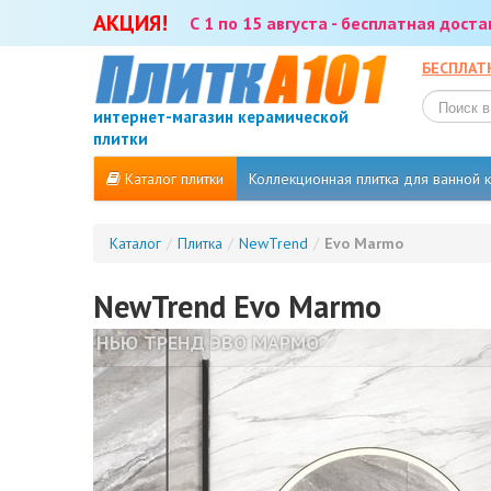
АКЦИЯ!
С 1 по 15 августа - бесплатная дост
БЕСПЛАТ
интернет-магазин керамической
плитки
Каталог плитки
Коллекционная плитка для ванной
Каталог
/
Плитка
/
NewTrend
/
Evo Marmo
NewTrend Evo Marmo
НЬЮ ТРЕНД ЭВО МАРМО