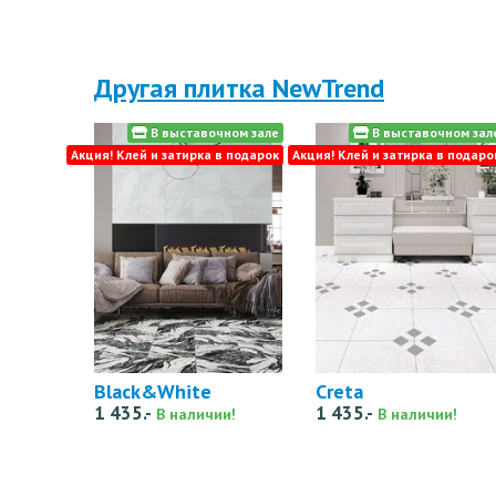
Другая плитка NewTrend
В выставочном зале
В выставочном зал
Акция! Клей и затирка в подарок
Акция! Клей и затирка в подаро
Black&White
Creta
1 435.-
1 435.-
В наличии!
В наличии!