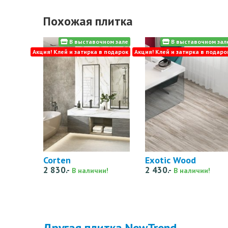
Похожая плитка
В выставочном зале
В выставочном зал
Акция! Клей и затирка в подарок
Акция! Клей и затирка в подаро
Corten
Exotic Wood
2 830.-
2 430.-
В наличии!
В наличии!
Другая плитка NewTrend