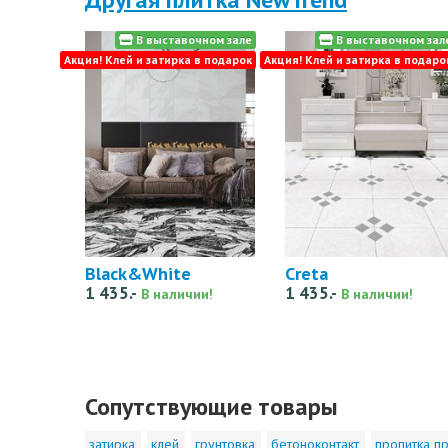
В выставочном зале
В выставочном зал
Акция! Клей и затирка в подарок
Акция! Клей и затирка в подаро
Black&White
Creta
1 435.-
1 435.-
В наличии!
В наличии!
Сопутствующие товары
затирка
клей
грунтовка
бетоноконтакт
пропитка пр