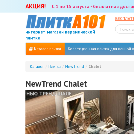
АКЦИЯ!
С 1 по 15 августа - бесплатная дост
БЕСПЛАТ
интернет-магазин керамической
плитки
Каталог плитки
Коллекционная плитка для ванной
Каталог
/
Плитка
/
NewTrend
/
Chalet
NewTrend Chalet
НЬЮ ТРЕНД ШАЛЕ