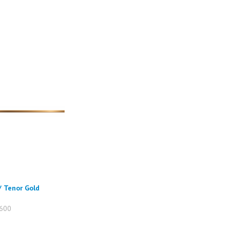
/ Tenor Gold
600
т