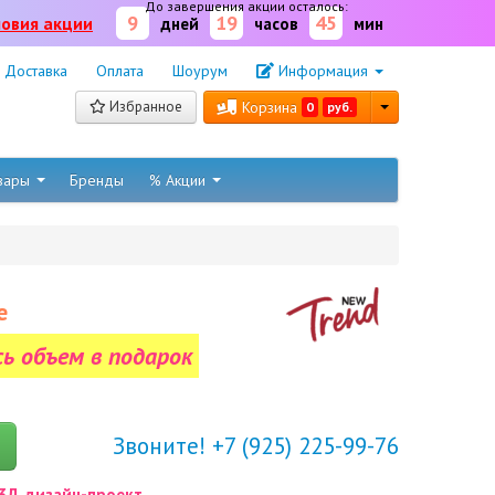
До завершения акции осталось:
9
19
45
ловия акции
дней
часов
мин
Доставка
Оплата
Шоурум
Информация
Избранное
Корзина
0
руб.
овары
Бренды
% Акции
е
сь объем в подарок
Звоните! +7 (925) 225-99-76
3Д дизайн-проект