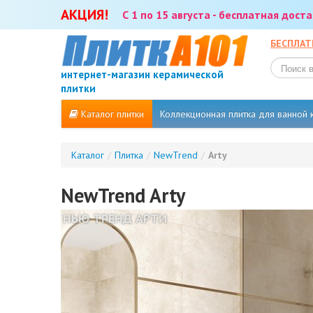
АКЦИЯ!
С 1 по 15 августа - бесплатная дос
БЕСПЛАТ
интернет-магазин керамической
плитки
Каталог плитки
Коллекционная плитка для ванной
Каталог
/
Плитка
/
NewTrend
/
Arty
NewTrend Arty
НЬЮ ТРЕНД АРТИ