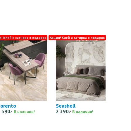
я! Клей и затирка в подарок
Акция! Клей и затирка в подарок
Sorento
Seashell
 390.-
2 390.-
В наличии!
В наличии!