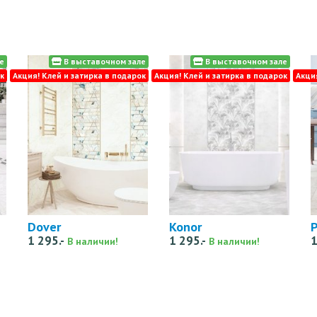
е
В выставочном зале
В выставочном зале
к
Акция! Клей и затирка в подарок
Акция! Клей и затирка в подарок
Акци
Dover
Konor
1 295.-
1 295.-
1
В наличии!
В наличии!