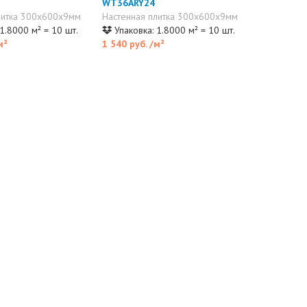
WT36ARY24
литка 300x600x9мм
Настенная плитка 300x600x9мм
1.8000 м² = 10 шт.
Упаковка: 1.8000 м² = 10 шт.
м²
1 540 руб.
/м²