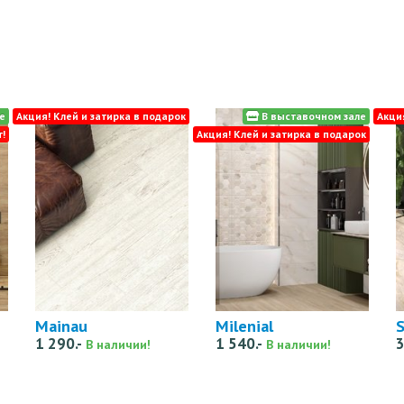
е
Акция! Клей и затирка в подарок
В выставочном зале
Акци
!
Акция! Клей и затирка в подарок
Mainau
Milenial
1 290.-
1 540.-
3
В наличии!
В наличии!