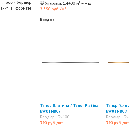
амический бордюр
Упаковка: 1.4400 м² = 4 шт.
ранит в формате
2 390 руб.
/м²
Бордюр
Тенор Платина / Tenor Platina
Тенор Голд 
BW0TNR07
BW0TNR09
Бордюр 13x600
Бордюр 13x
390 руб.
/шт
390 руб.
/ш