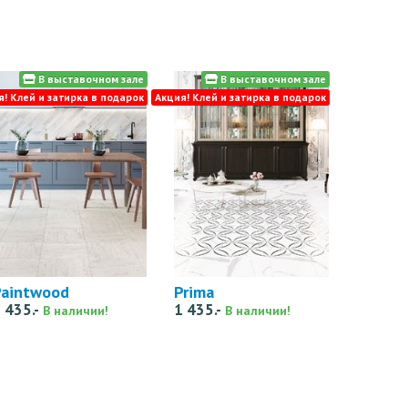
В выставочном зале
В выставочном зале
я! Клей и затирка в подарок
Акция! Клей и затирка в подарок
Paintwood
Prima
 435.-
1 435.-
В наличии!
В наличии!