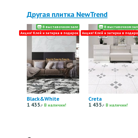
Другая плитка NewTrend
В выставочном зале
В выставочном зал
Акция! Клей и затирка в подарок
Акция! Клей и затирка в подаро
Black&White
Creta
1 435.-
1 435.-
В наличии!
В наличии!