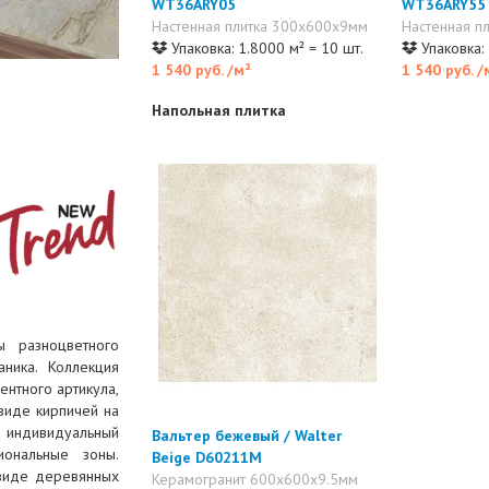
WT36ARY05
WT36ARY55
Настенная плитка 300x600x9мм
Настенная п
Упаковка: 1.8000 м² = 10 шт.
Упаковка: 
1 540 руб.
/м²
1 540 руб.
/
Напольная плитка
ы разноцветного
ника. Коллекция
ентного артикула,
виде кирпичей на
 индивидуальный
Вальтер бежевый / Walter
ональные зоны.
Beige D60211M
 виде деревянных
Керамогранит 600x600x9.5мм