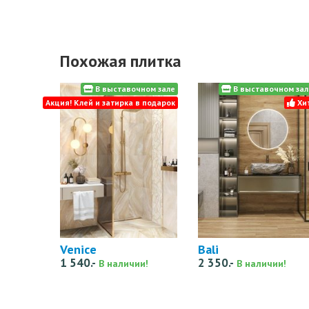
Похожая плитка
В выставочном зале
В выставочном зал
Акция! Клей и затирка в подарок
Хит
Venice
Bali
1 540.-
2 350.-
В наличии!
В наличии!