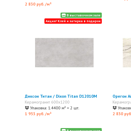
2 830 руб.
/м²
В выставочном зале
Акция! Клей и затирка в подарок
Диксон Титан / Dixon Titan D12010M
Орегон А
Керамогранит 600x1200
Керамогр
Упаковка: 1.4400 м² = 2 шт.
Упаковк
1 953 руб.
/м²
2 830 руб
В выставочном зале