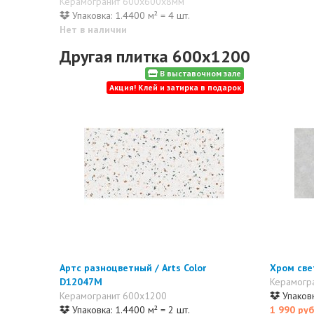
Керамогранит 600x600x8мм
Упаковка: 1.4400 м² = 4 шт.
Нет в наличии
Другая плитка 600x1200
В выставочном зале
Акция! Клей и затирка в подарок
Артс разноцветный / Arts Color
Хром све
D12047M
Керамогр
Керамогранит 600x1200
Упаковк
Упаковка: 1.4400 м² = 2 шт.
1 990 руб